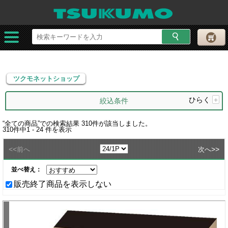
ツクモネットショップ
ツクモネットショップ
ひらく
+
絞込条件
“
全ての商品
”での検索結果
310
件が該当しました。
310
件中
1 - 24
件を表示
<<
>>
前へ
次へ
並べ替え：
販売終了商品を表示しない