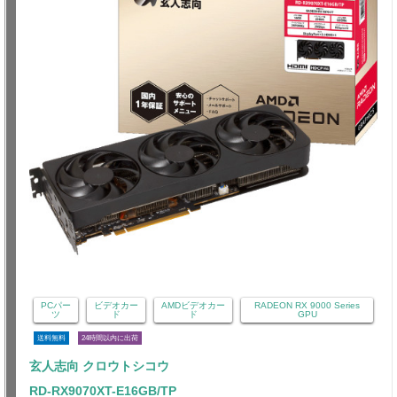
PCパー
ビデオカー
AMDビデオカー
RADEON RX 9000 Series
ツ
ド
ド
GPU
送料無料
24時間以内に出荷
玄人志向 クロウトシコウ
RD-RX9070XT-E16GB/TP