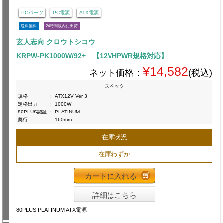
PCパーツ
PC電源
ATX電源
送料無料
24時間以内に出荷
玄人志向 クロウトシコウ
KRPW-PK1000W/92+ 【12VHPWR規格対応】
¥14,582
ネット価格：
(税込)
スペック
規格
:
ATX12V Ver 3
定格出力
:
1000W
80PLUS認証
:
PLATINUM
奥行
:
160mm
在庫状況
在庫わずか
カートに入れる
詳細はこちら
80PLUS PLATINUM ATX電源