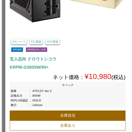
PCパーツ
PC電源
ATX電源
送料無料
24時間以内に出荷
玄人志向 クロウトシコウ
KRPW-GS850W/90+
¥10,980
ネット価格：
(税込)
スペック
規格
:
ATX12V Ver 3
定格出力
:
850W
80PLUS認証
:
GOLD
奥行
:
140mm
在庫状況
在庫あり