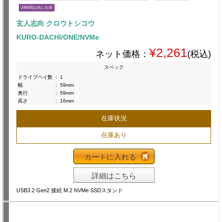
24時間以内に出荷
玄人志向 クロウトシコウ
KURO-DACHI/ONE/NVMe
¥2,261
ネット価格：
(税込)
スペック
ドライブベイ数
:
1
幅
:
59mm
奥行
:
59mm
高さ
:
16mm
在庫状況
在庫あり
カートに入れる
詳細はこちら
USB3.2 Gen2 接続 M.2 NVMe SSDスタンド