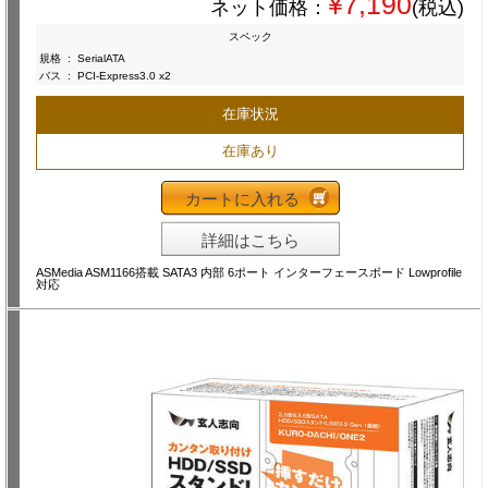
¥7,190
ネット価格：
(税込)
スペック
規格
:
SerialATA
バス
:
PCI-Express3.0 x2
在庫状況
在庫あり
カートに入れる
詳細はこちら
ASMedia ASM1166搭載 SATA3 内部 6ポート インターフェースボード Lowprofile
対応