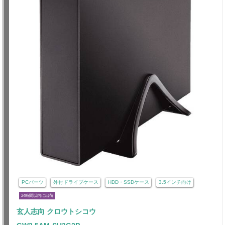
PCパーツ
外付ドライブケース
HDD・SSDケース
3.5インチ向け
24時間以内に出荷
玄人志向 クロウトシコウ