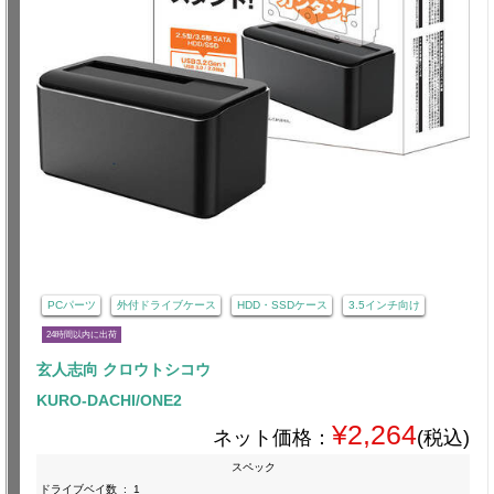
PCパーツ
外付ドライブケース
HDD・SSDケース
3.5インチ向け
24時間以内に出荷
玄人志向 クロウトシコウ
KURO-DACHI/ONE2
¥2,264
ネット価格：
(税込)
スペック
ドライブベイ数
:
1