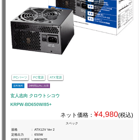
PCパーツ
PC電源
ATX電源
送料無料
24時間以内に出荷
玄人志向 クロウトシコウ
KRPW-BD650W/85+
¥4,980
ネット価格：
(税込)
スペック
規格
:
ATX12V Ver 2
定格出力
:
650W
80PLUS認証
:
BRONZE