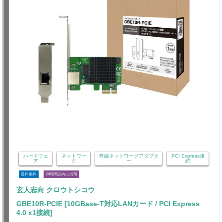
ハードウェ
ネットワー
有線ネットワークアダプタ
PCI Express接
ア
ク
ー
続
送料無料
24時間以内に出荷
玄人志向 クロウトシコウ
GBE10R-PCIE [10GBase-T対応LANカード / PCI Express
4.0 x1接続]