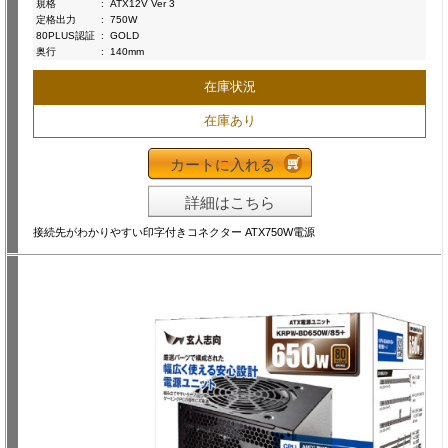
規格
:
ATX12V Ver 3
定格出力
:
750W
80PLUS認証
:
GOLD
奥行
:
140mm
在庫状況
在庫あり
カートに入れる
詳細はこちら
接続先がわかりやすい印字付きコネクター ATX750W電源