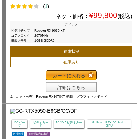
(
1
)
¥99,800
ネット価格：
(税込)
スペック
ビデオチップ
:
Radeon RX 9070 XT
コアクロック
:
2970MHz
搭載メモリ
:
16GB GDDR6
在庫状況
在庫あり
カートに入れる
詳細はこちら
2スロット占有 Radeon RX9070XT 搭載 グラフィックボード
PCパー
ビデオカー
NVIDIAビデオカー
GeForce RTX 50 Series
ツ
ド
ド
GPU
送料無料
24時間以内に出荷