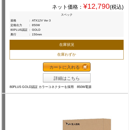
¥12,790
ネット価格：
(税込)
スペック
規格
:
ATX12V Ver 3
定格出力
:
850W
80PLUS認証
:
GOLD
奥行
:
150mm
在庫状況
在庫わずか
カートに入れる
詳細はこちら
80PLUS GOLD認証 カラーコネクターを採用 850W電源