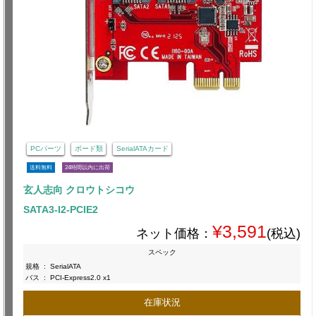
PCパーツ
ボード類
SerialATAカード
送料無料
24時間以内に出荷
玄人志向 クロウトシコウ
SATA3-I2-PCIE2
¥3,591
ネット価格：
(税込)
スペック
規格
:
SerialATA
バス
:
PCI-Express2.0 x1
在庫状況