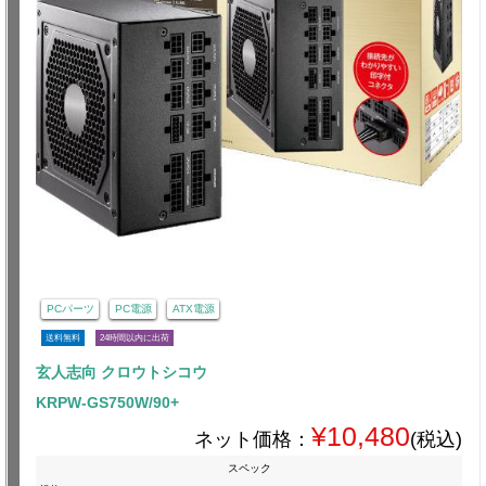
PCパーツ
PC電源
ATX電源
送料無料
24時間以内に出荷
玄人志向 クロウトシコウ
KRPW-GS750W/90+
¥10,480
ネット価格：
(税込)
スペック