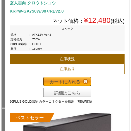
玄人志向 クロウトシコウ
KRPW-GA750W/90+/REV2.0
¥12,480
ネット価格：
(税込)
スペック
規格
:
ATX12V Ver 3
定格出力
:
750W
80PLUS認証
:
GOLD
奥行
:
150mm
在庫状況
在庫あり
カートに入れる
詳細はこちら
80PLUS GOLD認証 カラーコネクターを採用 750W電源
ベストセラー