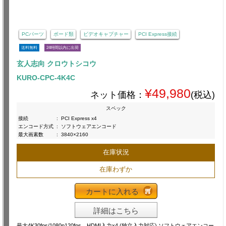
PCパーツ
ボード類
ビデオキャプチャー
PCI Express接続
送料無料
24時間以内に出荷
玄人志向 クロウトシコウ
KURO-CPC-4K4C
¥49,980
ネット価格：
(税込)
スペック
接続
:
PCI Express x4
エンコード方式
:
ソフトウェアエンコード
最大画素数
:
3840×2160
在庫状況
在庫わずか
カートに入れる
詳細はこちら
最大4K30fps/1080p120fps、HDMI入力x4 (独立入力対応) ソフトウェアエンコー