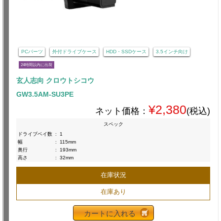
PCパーツ
外付ドライブケース
HDD・SSDケース
3.5インチ向け
24時間以内に出荷
玄人志向 クロウトシコウ
GW3.5AM-SU3PE
¥2,380
ネット価格：
(税込)
スペック
ドライブベイ数
:
1
幅
:
115mm
奥行
:
193mm
高さ
:
32mm
在庫状況
在庫あり
カートに入れる