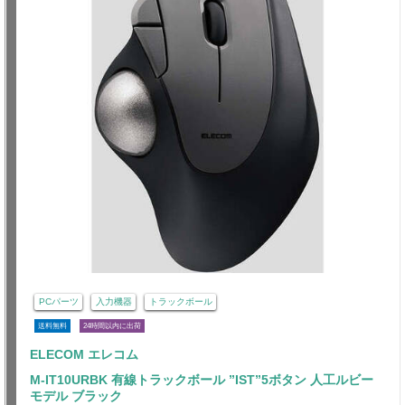
PCパーツ
入力機器
トラックボール
送料無料
24時間以内に出荷
ELECOM エレコム
M-IT10URBK 有線トラックボール ”IST”5ボタン 人工ルビー
モデル ブラック