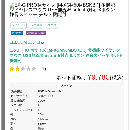
PCパーツ
入力機器
マウス
送料無料
24時間以内に出荷
ELECOM エレコム
EX-G PRO Mサイズ [M-XGM50MBSKBK] 多機能ワイヤレス
マウス USB無線/Bluetooth対応 8ボタン 静音スイッチ チルト
機能付
(
1
)
¥9,780
ネット価格：
(税込)
スペック
無線接続
:
USB & Bluetooth
センサー方式
:
ブルーLED
最大解像度
:
2000
ボタン数
:
8
チルトスクロール
:
○
幅
:
75mm
奥行
:
114mm
高さ
:
55mm
色
:
黒系