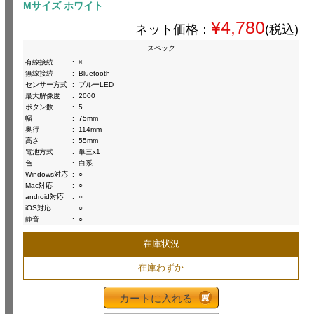
Mサイズ ホワイト
¥4,780
ネット価格：
(税込)
スペック
有線接続
:
×
無線接続
:
Bluetooth
センサー方式
:
ブルーLED
最大解像度
:
2000
ボタン数
:
5
幅
:
75mm
奥行
:
114mm
高さ
:
55mm
電池方式
:
単三x1
色
:
白系
Windows対応
:
○
Mac対応
:
○
android対応
:
○
iOS対応
:
○
静音
:
○
在庫状況
在庫わずか
カートに入れる