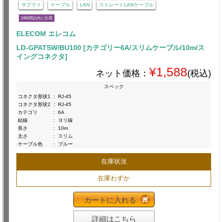
サプライ
ケーブル
LAN
ストレートLANケーブル
24時間以内に出荷
ELECOM エレコム
LD-GPATSW/BU100 [カテゴリー6A/スリムケーブル/10m/ス
イングコネクタ]
¥1,588
ネット価格：
(税込)
スペック
コネクタ形状1
:
RJ-45
コネクタ形状2
:
RJ-45
カテゴリ
:
6A
結線
:
ヨリ線
長さ
:
10m
太さ
:
スリム
ケーブル色
:
ブルー
在庫状況
在庫わずか
カートに入れる
詳細はこちら