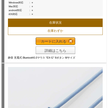
Windows対応
:
○
Mac対応
:
○
android対応
:
○
iOS対応
:
○
在庫状況
在庫わずか
カートに入れる
詳細はこちら
静音 充電式 Bluetooth5.0マウス “EX-G” 8ボタン Mサイズ