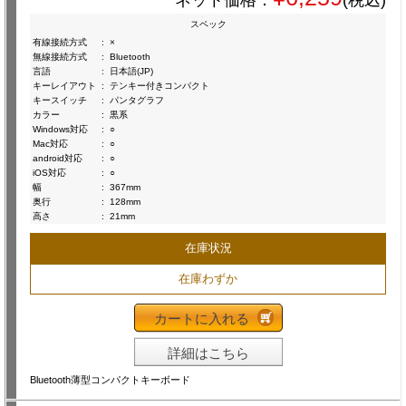
ネット価格：
(税込)
スペック
有線接続方式
:
×
無線接続方式
:
Bluetooth
言語
:
日本語(JP)
キーレイアウト
:
テンキー付きコンパクト
キースイッチ
:
パンタグラフ
カラー
:
黒系
Windows対応
:
○
Mac対応
:
○
android対応
:
○
iOS対応
:
○
幅
:
367mm
奥行
:
128mm
高さ
:
21mm
在庫状況
在庫わずか
カートに入れる
詳細はこちら
Bluetooth薄型コンパクトキーボード