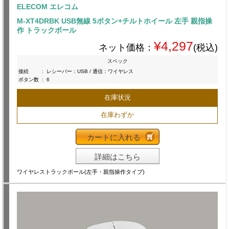
ELECOM エレコム
M-XT4DRBK USB無線 5ボタン+チルトホイール 左手 親指操
作 トラックボール
¥4,297
ネット価格：
(税込)
スペック
接続
:
レシーバー：USB / 通信：ワイヤレス
ボタン数
:
6
在庫状況
在庫わずか
カートに入れる
詳細はこちら
ワイヤレストラックボール(左手・親指操作タイプ)