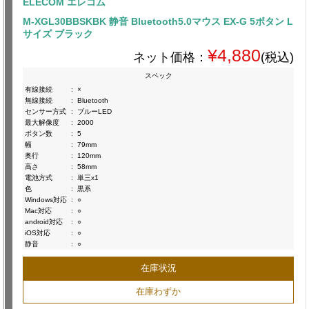
ELECOM エレコム
M-XGL30BBSKBK 静音 Bluetooth5.0マウス EX-G 5ボタン L
サイズ ブラック
¥4,880
ネット価格：
(税込)
スペック
有線接続
:
×
無線接続
:
Bluetooth
センサー方式
:
ブルーLED
最大解像度
:
2000
ボタン数
:
5
幅
:
79mm
奥行
:
120mm
高さ
:
58mm
電池方式
:
単三x1
色
:
黒系
Windows対応
:
○
Mac対応
:
○
android対応
:
○
iOS対応
:
○
静音
:
○
在庫状況
在庫わずか