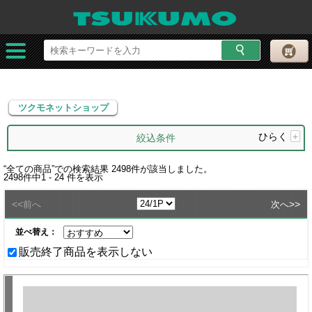
ツクモネットショップ
ツクモネットショップ
ひらく
+
絞込条件
“
全ての商品
”での検索結果
2498
件が該当しました。
2498
件中
1 - 24
件を表示
<<
>>
前へ
次へ
並べ替え：
販売終了商品を表示しない