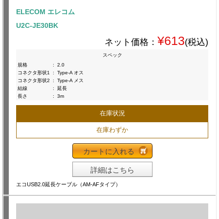
ELECOM エレコム
U2C-JE30BK
¥613
ネット価格：
(税込)
スペック
規格
:
2.0
コネクタ形状1
:
Type-A オス
コネクタ形状2
:
Type-A メス
結線
:
延長
長さ
:
3m
在庫状況
在庫わずか
カートに入れる
詳細はこちら
エコUSB2.0延長ケーブル（AM-AFタイプ）