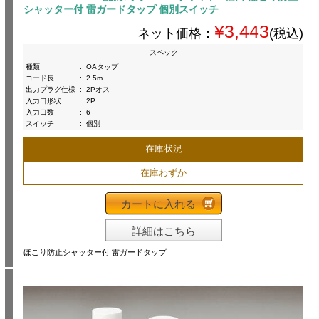
シャッター付 雷ガードタップ 個別スイッチ
¥3,443
ネット価格：
(税込)
スペック
種類
:
OAタップ
コード長
:
2.5m
出力プラグ仕様
:
2Pオス
入力口形状
:
2P
入力口数
:
6
スイッチ
:
個別
在庫状況
在庫わずか
カートに入れる
詳細はこちら
ほこり防止シャッター付 雷ガードタップ