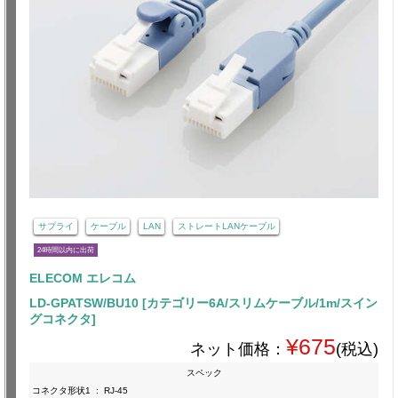
サプライ
ケーブル
LAN
ストレートLANケーブル
24時間以内に出荷
ELECOM エレコム
LD-GPATSW/BU10 [カテゴリー6A/スリムケーブル/1m/スイン
グコネクタ]
¥675
ネット価格：
(税込)
スペック
コネクタ形状1
:
RJ-45