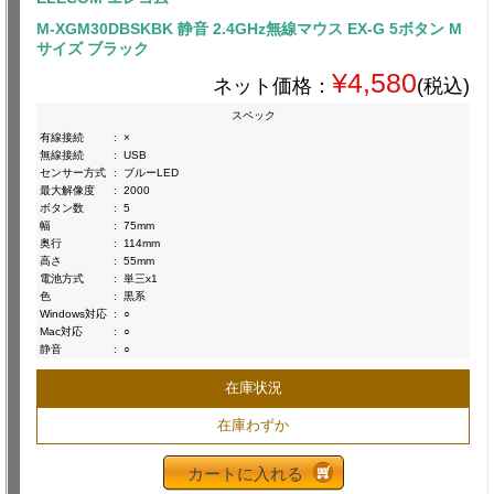
M-XGM30DBSKBK 静音 2.4GHz無線マウス EX-G 5ボタン M
サイズ ブラック
¥4,580
ネット価格：
(税込)
スペック
有線接続
:
×
無線接続
:
USB
センサー方式
:
ブルーLED
最大解像度
:
2000
ボタン数
:
5
幅
:
75mm
奥行
:
114mm
高さ
:
55mm
電池方式
:
単三x1
色
:
黒系
Windows対応
:
○
Mac対応
:
○
静音
:
○
在庫状況
在庫わずか
カートに入れる