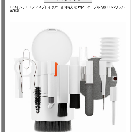
1.33インチTFTディスプレイ表示 3台同時充電 TypeCケーブル内蔵 PDパワフル
充電器