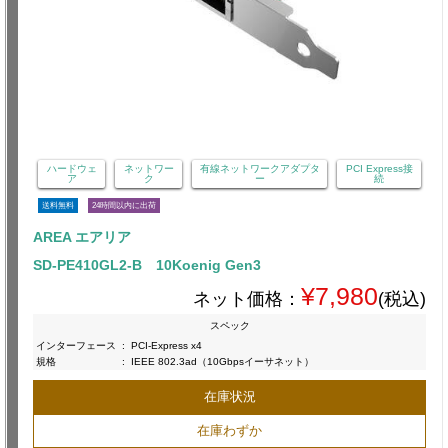
ハードウェ
ネットワー
有線ネットワークアダプタ
PCI Express接
ア
ク
ー
続
送料無料
24時間以内に出荷
AREA エアリア
SD-PE410GL2-B 10Koenig Gen3
¥7,980
ネット価格：
(税込)
スペック
インターフェース
:
PCI-Express x4
規格
:
IEEE 802.3ad（10Gbpsイーサネット）
在庫状況
在庫わずか