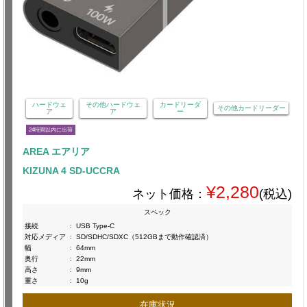
ハードウェ
その他ハードウェ
カードリーダ
その他カードリーダー
ア
ア
ー
24時間以内に出荷
AREA エアリア
KIZUNA 4 SD-UCCRA
¥2,280
ネット価格：
(税込)
スペック
接続
:
USB Type-C
対応メディア
:
SD/SDHC/SDXC（512GBまで動作確認済）
幅
:
64mm
奥行
:
22mm
高さ
:
9mm
重さ
:
10g
在庫状況