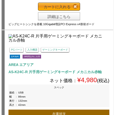
カートに入れる
詳細はこちら
ビッグヒートシンクを搭載 10Gigabit増設PCI Express x4形状ボード
PCパーツ
入力機器
ゲーミングキーボード
送料無料
24時間以内に出荷
AREA エアリア
AS-K24C-R 片手用ゲーミングキーボード メカニカル赤軸
¥4,980
ネット価格：
(税込)
スペック
接続
:
USB
幅
:
86mm
奥行
:
132mm
高さ
:
42mm
在庫状況