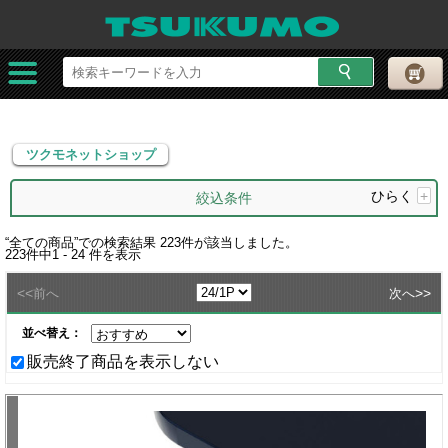
ツクモネットショップ
ツクモネットショップ
ひらく
+
絞込条件
“
全ての商品
”での検索結果
223
件が該当しました。
223
件中
1 - 24
件を表示
<<
>>
前へ
次へ
並べ替え：
販売終了商品を表示しない