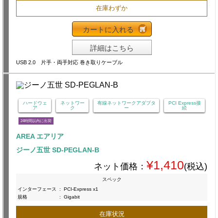
在庫わずか
カートに入れる
詳細はこちら
USB 2.0 片手・両手対応 巻き取りケーブル
ハードウェ
ネットワー
有線ネットワークアダプタ
PCI Express接
ア
ク
ー
続
24時間以内に出荷
AREA エアリア
ジーノ五世 SD-PEGLAN-B
¥1,410
ネット価格：
(税込)
スペック
インターフェース
:
PCI-Express x1
規格
:
Gigabit
在庫状況