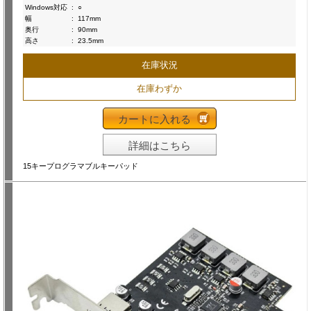
Windows対応
:
○
幅
:
117mm
奥行
:
90mm
高さ
:
23.5mm
在庫状況
在庫わずか
カートに入れる
詳細はこちら
15キープログラマブルキーパッド