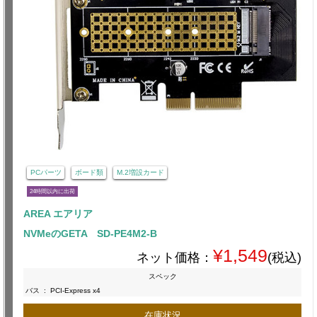
PCパーツ
ボード類
M.2増設カード
24時間以内に出荷
AREA エアリア
NVMeのGETA SD-PE4M2-B
¥1,549
ネット価格：
(税込)
スペック
バス
:
PCI-Express x4
在庫状況