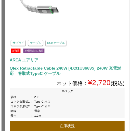
サプライ
ケーブル
USBケーブル
新商品
24時間以内に出荷
AREA エアリア
Qlex Retractable Cable 240W [4X91U36695] 240W 充電対
応 巻取式TypeC ケーブル
¥2,720
ネット価格：
(税込)
スペック
規格
:
2.0
コネクタ形状1
:
Type-C オス
コネクタ形状2
:
Type-C オス
結線
:
通常
長さ
:
1.2m
在庫状況