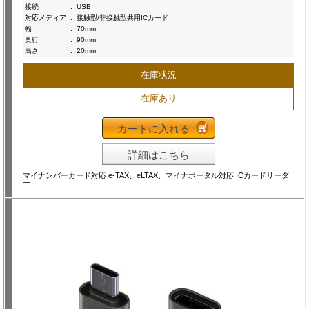
接続
:
USB
対応メディア
:
接触型/非接触型共用ICカード
幅
:
70mm
奥行
:
90mm
高さ
:
20mm
在庫状況
在庫あり
カートに入れる
詳細はこちら
マイナンバーカード対応 e-TAX、eLTAX、マイナポータル対応 ICカードリーダ
ー