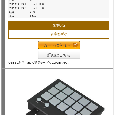
コネクタ形状1
:
Type-C オス
コネクタ形状2
:
Type-C メス
結線
:
延長
長さ
:
94cm
在庫状況
在庫わずか
カートに入れる
詳細はこちら
USB 3.1対応 Type-C延長ケーブル 100cmモデル