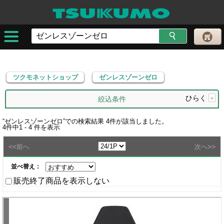
ツクモネットショップ
ゼンレスゾーンゼロ
ツクモネットショップ
ゼンレスゾーンゼロ
ひらく
+
絞込条件
“
ゼンレスゾーンゼロ
”での検索結果
4
件が該当しました。
4
件中
1 - 4
件を表示
<<
>>
前へ
次へ
並べ替え：
販売終了商品を表示しない