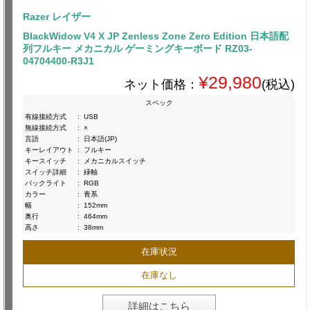
Razer レイザー
BlackWidow V4 X JP Zenless Zone Zero Edition 日本語配
列フルキー メカニカル ゲーミングキーボード RZ03-
04704400-R3J1
¥29,980
ネット価格：
(税込)
スペック
有線接続方式
:
USB
無線接続方式
:
×
言語
:
日本語(JP)
キーレイアウト
:
フルキー
キースイッチ
:
メカニカルスイッチ
スイッチ詳細
:
緑軸
バックライト
:
RGB
カラー
:
青系
幅
:
152mm
奥行
:
464mm
高さ
:
38mm
在庫状況
在庫なし
詳細はこちら