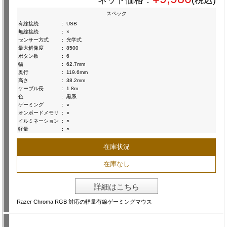
ネット価格：
(税込)
スペック
有線接続
:
USB
無線接続
:
×
センサー方式
:
光学式
最大解像度
:
8500
ボタン数
:
6
幅
:
62.7mm
奥行
:
119.6mm
高さ
:
38.2mm
ケーブル長
:
1.8m
色
:
黒系
ゲーミング
:
○
オンボードメモリ
:
○
イルミネーション
:
○
軽量
:
○
在庫状況
在庫なし
詳細はこちら
Razer Chroma RGB 対応の軽量有線ゲーミングマウス