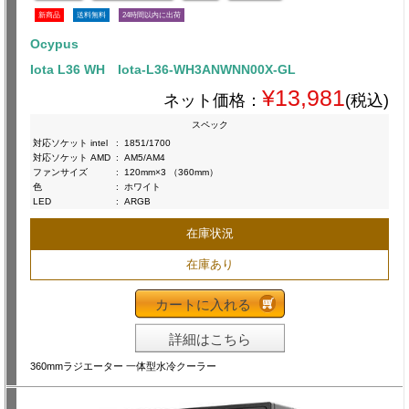
新商品
送料無料
24時間以内に出荷
Ocypus
Iota L36 WH Iota-L36-WH3ANWNN00X-GL
¥13,981
ネット価格：
(税込)
スペック
対応ソケット intel
:
1851/1700
対応ソケット AMD
:
AM5/AM4
ファンサイズ
:
120mm×3 （360mm）
色
:
ホワイト
LED
:
ARGB
在庫状況
在庫あり
カートに入れる
詳細はこちら
360mmラジエーター 一体型水冷クーラー