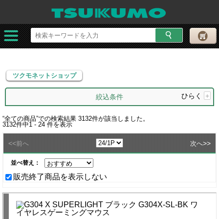
ツクモネットショップ
ツクモネットショップ
ひらく
+
絞込条件
“
全ての商品
”での検索結果
3132
件が該当しました。
3132
件中
1 - 24
件を表示
<<
>>
前へ
次へ
並べ替え：
販売終了商品を表示しない