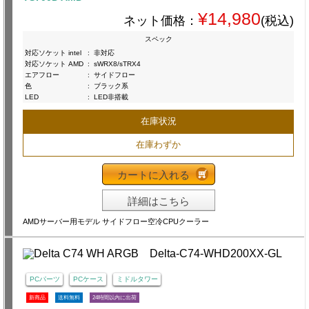
¥14,980
ネット価格：
(税込)
スペック
対応ソケット intel
:
非対応
対応ソケット AMD
:
sWRX8/sTRX4
エアフロー
:
サイドフロー
色
:
ブラック系
LED
:
LED非搭載
在庫状況
在庫わずか
カートに入れる
詳細はこちら
AMDサーバー用モデル サイドフロー空冷CPUクーラー
PCパーツ
PCケース
ミドルタワー
新商品
送料無料
24時間以内に出荷