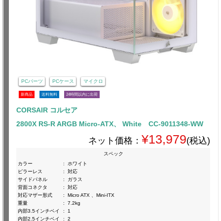
PCパーツ
PCケース
マイクロ
新商品
送料無料
24時間以内に出荷
CORSAIR コルセア
2800X RS-R ARGB Micro-ATX、 White CC-9011348-WW
¥13,979
ネット価格：
(税込)
スペック
カラー
:
ホワイト
ピラーレス
:
対応
サイドパネル
:
ガラス
背面コネクタ
:
対応
対応マザー形式
:
Micro ATX 、Mini-ITX
重量
:
7.2kg
内部3.5インチベイ
:
1
内部2.5インチベイ
:
2