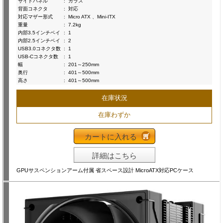
サイドパネル
:
ガラス
背面コネクタ
:
対応
対応マザー形式
:
Micro ATX 、Mini-ITX
重量
:
7.2kg
内部3.5インチベイ
:
1
内部2.5インチベイ
:
2
USB3.0コネクタ数
:
1
USB-Cコネクタ数
:
1
幅
:
201～250mm
奥行
:
401～500mm
高さ
:
401～500mm
在庫状況
在庫わずか
カートに入れる
詳細はこちら
GPUサスペンションアーム付属 省スペース設計 MicroATX対応PCケース