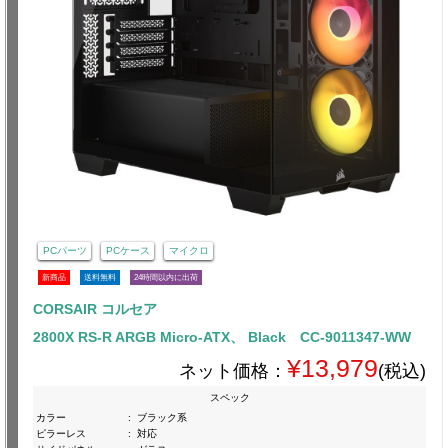
PCパーツ
PCケース
マイクロ
新商品
送料無料
24時間以内に出荷
CORSAIR コルセア
2800X RS-R ARGB Micro-ATX、 Black CC-9011347-WW
¥13,979
ネット価格：
(税込)
スペック
カラー
:
ブラック系
ピラーレス
:
対応