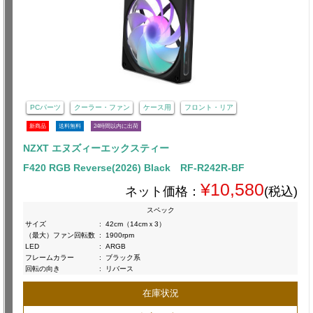
PCパーツ
クーラー・ファン
ケース用
フロント・リア
新商品
送料無料
24時間以内に出荷
NZXT エヌズィーエックスティー
F420 RGB Reverse(2026) Black RF-R242R-BF
¥10,580
ネット価格：
(税込)
スペック
サイズ
:
42cm（14cmｘ3）
（最大）ファン回転数
:
1900rpm
LED
:
ARGB
フレームカラー
:
ブラック系
回転の向き
:
リバース
在庫状況