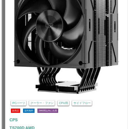
PCパーツ
クーラー・ファン
CPU用
サイドフロー
新商品
送料無料
24時間以内に出荷
CPS
TS700D AMD