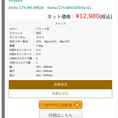
Ocypus
Delta C74 BK ARGB Delta-C74-BKD200XX-GL
¥12,980
ネット価格：
(税込)
スペック
カラー
:
ブラック系
ピラーレス
:
対応
サイドパネル
:
ガラス
対応マザー形式
:
ATX 、Micro ATX 、Mini-ITX
重量
:
7.6kg
内部3.5インチベイ
:
1+1
内部2.5インチベイ
:
2+1
USB3.0コネクタ数
:
2
USB-Cコネクタ数
:
1
幅
:
251～300mm
奥行
:
401～500mm
高さ
:
401～500mm
在庫状況
在庫わずか
カートに入れる
詳細はこちら