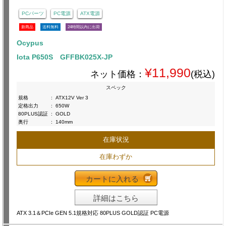
PCパーツ
PC電源
ATX電源
新商品
送料無料
24時間以内に出荷
Ocypus
Iota P650S GFFBK025X-JP
¥11,990
ネット価格：
(税込)
スペック
規格
:
ATX12V Ver 3
定格出力
:
650W
80PLUS認証
:
GOLD
奥行
:
140mm
在庫状況
在庫わずか
カートに入れる
詳細はこちら
ATX 3.1＆PCIe GEN 5.1規格対応 80PLUS GOLD認証 PC電源