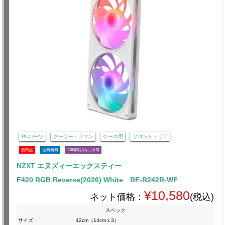
PCパーツ
クーラー・ファン
ケース用
フロント・リア
新商品
送料無料
24時間以内に出荷
NZXT エヌズィーエックスティー
F420 RGB Reverse(2026) White RF-R242R-WF
¥10,580
ネット価格：
(税込)
スペック
サイズ
:
42cm（14cmｘ3）