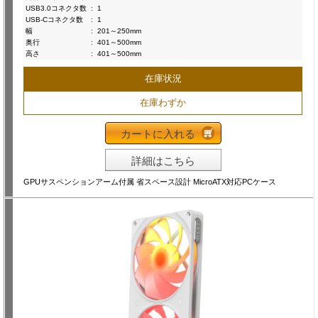
USB3.0コネクタ数
:
1
USB-Cコネクタ数
:
1
幅
:
201～250mm
奥行
:
401～500mm
高さ
:
401～500mm
在庫状況
在庫わずか
カートに入れる
詳細はこちら
GPUサスペンションアーム付属 省スペース設計 MicroATX対応PCケース