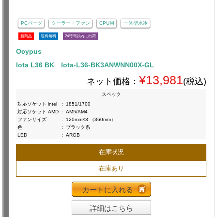
PCパーツ
クーラー・ファン
CPU用
一体型水冷
新商品
送料無料
24時間以内に出荷
Ocypus
Iota L36 BK Iota-L36-BK3ANWNN00X-GL
¥13,981
ネット価格：
(税込)
スペック
対応ソケット intel
:
1851/1700
対応ソケット AMD
:
AM5/AM4
ファンサイズ
:
120mm×3 （360mm）
色
:
ブラック系
LED
:
ARGB
在庫状況
在庫あり
カートに入れる
詳細はこちら