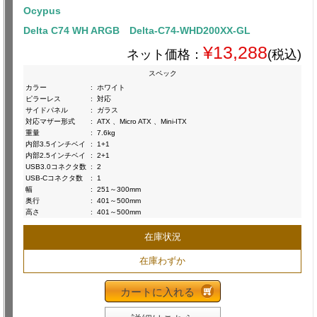
Ocypus
Delta C74 WH ARGB Delta-C74-WHD200XX-GL
¥13,288
ネット価格：
(税込)
スペック
カラー
:
ホワイト
ピラーレス
:
対応
サイドパネル
:
ガラス
対応マザー形式
:
ATX 、Micro ATX 、Mini-ITX
重量
:
7.6kg
内部3.5インチベイ
:
1+1
内部2.5インチベイ
:
2+1
USB3.0コネクタ数
:
2
USB-Cコネクタ数
:
1
幅
:
251～300mm
奥行
:
401～500mm
高さ
:
401～500mm
在庫状況
在庫わずか
カートに入れる