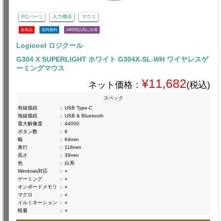
PCパーツ
入力機器
マウス
新商品
送料無料
24時間以内に出荷
Logicool ロジクール
G304 X SUPERLIGHT ホワイト G304X-SL-WH ワイヤレスゲ
ーミングマウス
¥11,682
ネット価格：
(税込)
スペック
有線接続
:
USB Type-C
無線接続
:
USB & Bluetooth
最大解像度
:
44000
ボタン数
:
6
幅
:
64mm
奥行
:
118mm
高さ
:
39mm
色
:
白系
Windows対応
:
○
ゲーミング
:
○
オンボードメモリ
:
○
マクロ
:
○
イルミネーション
:
○
軽量
:
○