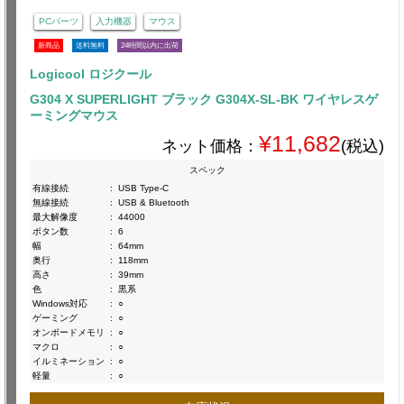
PCパーツ
入力機器
マウス
新商品
送料無料
24時間以内に出荷
Logicool ロジクール
G304 X SUPERLIGHT ブラック G304X-SL-BK ワイヤレスゲ
ーミングマウス
¥11,682
ネット価格：
(税込)
スペック
有線接続
:
USB Type-C
無線接続
:
USB & Bluetooth
最大解像度
:
44000
ボタン数
:
6
幅
:
64mm
奥行
:
118mm
高さ
:
39mm
色
:
黒系
Windows対応
:
○
ゲーミング
:
○
オンボードメモリ
:
○
マクロ
:
○
イルミネーション
:
○
軽量
:
○