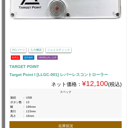
PCパーツ
入力機器
ジョイスティック
新商品
送料無料
24時間以内に出荷
TARGET POINT
Target Point I [LLGC-001] レバーレスコントローラー
¥12,100
ネット価格：
(税込)
スペック
接続
:
USB
ボタン数
:
13
幅
:
196mm
奥行
:
123mm
高さ
:
16mm
在庫状況