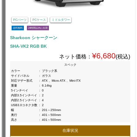
PCパーツ
PCケース
ミドルタワー
送料無料
24時間以内に出荷
Sharkoon シャークーン
SHA-VK2 RGB BK
¥6,680
ネット価格：
(税込)
スペック
カラー
:
ブラック系
サイドパネル
:
ガラス
対応マザー形式
:
ATX 、Micro ATX 、Mini-ITX
重量
:
6.14kg
5インチベイ
:
0
内部3.5インチベイ
:
2
内部2.5インチベイ
:
4
USB3.0コネクタ数
:
2
幅
:
201～250mm
奥行
:
401～500mm
高さ
:
401～500mm
在庫状況