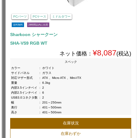
PCパーツ
PCケース
ミドルタワー
送料無料
24時間以内に出荷
Sharkoon シャークーン
SHA-VS9 RGB WT
¥8,087
ネット価格：
(税込)
スペック
カラー
:
ホワイト
サイドパネル
:
ガラス
対応マザー形式
:
ATX 、Micro ATX 、Mini-ITX
重量
:
6.3kg
内部3.5インチベイ
:
2
内部2.5インチベイ
:
6
USB3.0コネクタ数
:
2
幅
:
201～250mm
奥行
:
401～500mm
高さ
:
401～500mm
在庫状況
在庫わずか