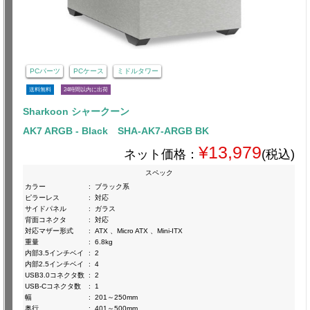
PCパーツ
PCケース
ミドルタワー
送料無料
24時間以内に出荷
Sharkoon シャークーン
AK7 ARGB - Black SHA-AK7-ARGB BK
¥13,979
ネット価格：
(税込)
スペック
カラー
:
ブラック系
ピラーレス
:
対応
サイドパネル
:
ガラス
背面コネクタ
:
対応
対応マザー形式
:
ATX 、Micro ATX 、Mini-ITX
重量
:
6.8kg
内部3.5インチベイ
:
2
内部2.5インチベイ
:
4
USB3.0コネクタ数
:
2
USB-Cコネクタ数
:
1
幅
:
201～250mm
奥行
:
401～500mm