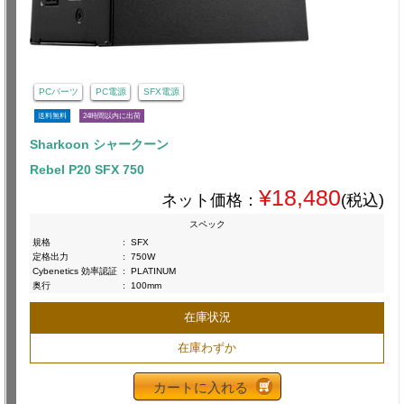
PCパーツ
PC電源
SFX電源
送料無料
24時間以内に出荷
Sharkoon シャークーン
Rebel P20 SFX 750
¥18,480
ネット価格：
(税込)
スペック
規格
:
SFX
定格出力
:
750W
Cybenetics 効率認証
:
PLATINUM
奥行
:
100mm
在庫状況
在庫わずか
カートに入れる