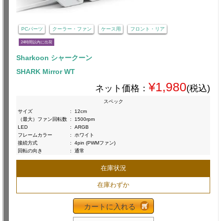
PCパーツ
クーラー・ファン
ケース用
フロント・リア
24時間以内に出荷
Sharkoon シャークーン
SHARK Mirror WT
¥1,980
ネット価格：
(税込)
スペック
サイズ
:
12cm
（最大）ファン回転数
:
1500rpm
LED
:
ARGB
フレームカラー
:
ホワイト
接続方式
:
4pin (PWMファン)
回転の向き
:
通常
在庫状況
在庫わずか
カートに入れる