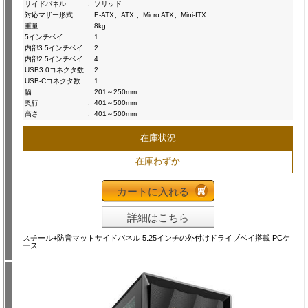
サイドパネル
:
ソリッド
対応マザー形式
:
E-ATX、ATX 、Micro ATX、Mini-ITX
重量
:
8kg
5インチベイ
:
1
内部3.5インチベイ
:
2
内部2.5インチベイ
:
4
USB3.0コネクタ数
:
2
USB-Cコネクタ数
:
1
幅
:
201～250mm
奥行
:
401～500mm
高さ
:
401～500mm
在庫状況
在庫わずか
カートに入れる
詳細はこちら
スチール+防音マットサイドパネル 5.25インチの外付けドライブベイ搭載 PCケ
ース