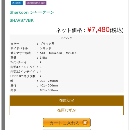
送料無料
24時間以内に出荷
Sharkoon シャークーン
SHAVS7VBK
¥7,480
ネット価格：
(税込)
スペック
カラー
:
ブラック系
サイドパネル
:
ソリッド
対応マザー形式
:
ATX 、Micro ATX 、Mini-ITX
重量
:
5.5kg
5インチベイ
:
2
内部3.5インチベイ
:
3
内部2.5インチベイ
:
4
USB3.0コネクタ数
:
2
幅
:
201～250mm
奥行
:
401～500mm
高さ
:
401～500mm
在庫状況
在庫わずか
カートに入れる