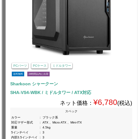
PCパーツ
PCケース
ミドルタワー
送料無料
24時間以内に出荷
Sharkoon シャークーン
SHA-VS4-WBK / ミドルタワー / ATX対応
¥6,780
ネット価格：
(税込)
スペック
カラー
:
ブラック系
対応マザー形式
:
ATX 、Micro ATX 、Mini-ITX
重量
:
4.5kg
5インチベイ
:
3
内部3.5インチベイ
:
3