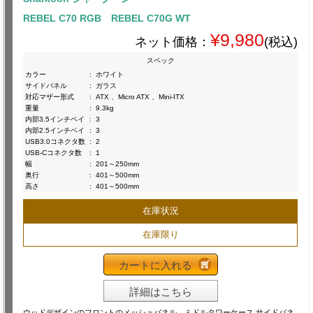
REBEL C70 RGB REBEL C70G WT
¥9,980
ネット価格：
(税込)
スペック
カラー
:
ホワイト
サイドパネル
:
ガラス
対応マザー形式
:
ATX 、Micro ATX 、Mini-ITX
重量
:
9.3kg
内部3.5インチベイ
:
3
内部2.5インチベイ
:
3
USB3.0コネクタ数
:
2
USB-Cコネクタ数
:
1
幅
:
201～250mm
奥行
:
401～500mm
高さ
:
401～500mm
在庫状況
在庫限り
カートに入れる
詳細はこちら
ウッドデザインのフロントのメッシュパネル ミドルタワーケース サイドパネ