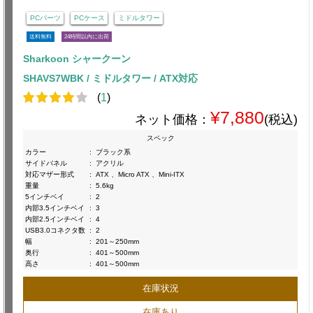
PCパーツ
PCケース
ミドルタワー
送料無料
24時間以内に出荷
Sharkoon シャークーン
SHAVS7WBK / ミドルタワー / ATX対応
(
1
)
¥7,880
ネット価格：
(税込)
スペック
カラー
:
ブラック系
サイドパネル
:
アクリル
対応マザー形式
:
ATX 、Micro ATX 、Mini-ITX
重量
:
5.6kg
5インチベイ
:
2
内部3.5インチベイ
:
3
内部2.5インチベイ
:
4
USB3.0コネクタ数
:
2
幅
:
201～250mm
奥行
:
401～500mm
高さ
:
401～500mm
在庫状況
在庫あり