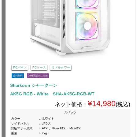
PCパーツ
PCケース
ミドルタワー
送料無料
24時間以内に出荷
Sharkoon シャークーン
AK5G RGB - White SHA-AK5G-RGB-WT
¥14,980
ネット価格：
(税込)
スペック
カラー
:
ホワイト
サイドパネル
:
ガラス
対応マザー形式
:
ATX 、Micro ATX 、Mini-ITX
重量
:
7kg