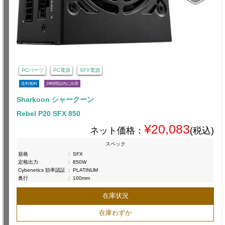
PCパーツ
PC電源
SFX電源
送料無料
24時間以内に出荷
Sharkoon シャークーン
Rebel P20 SFX 850
¥20,083
ネット価格：
(税込)
スペック
規格
:
SFX
定格出力
:
850W
Cybenetics 効率認証
:
PLATINUM
奥行
:
100mm
在庫状況
在庫わずか