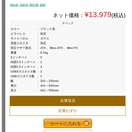
SHA-AK6-RGB-BK
¥13,979
ネット価格：
(税込)
スペック
カラー
:
ブラック系
ピラーレス
:
対応
サイドパネル
:
ガラス
背面コネクタ
:
対応
対応マザー形式
:
ATX 、Micro ATX 、Mini-ITX
重量
:
6.1kg
5インチベイ
:
0
内部3.5インチベイ
:
2
内部2.5インチベイ
:
4
USB3.0コネクタ数
:
2
USB-Cコネクタ数
:
1
幅
:
201～250mm
奥行
:
401～500mm
高さ
:
401～500mm
在庫状況
在庫わずか
カートに入れる