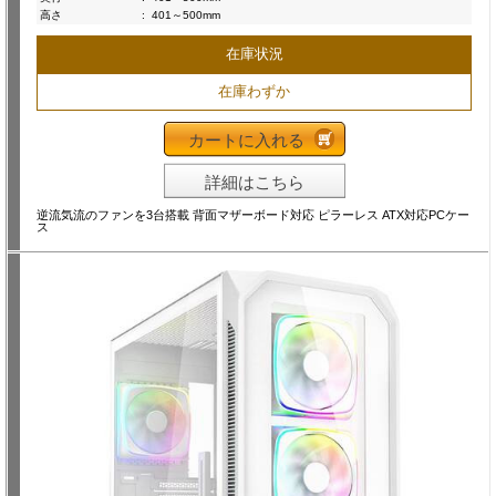
高さ
:
401～500mm
在庫状況
在庫わずか
カートに入れる
詳細はこちら
逆流気流のファンを3台搭載 背面マザーボード対応 ピラーレス ATX対応PCケー
ス