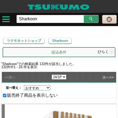
ツクモネットショップ
Sharkoon
ツクモネットショップ
Sharkoon
ひらく
+
絞込条件
“
Sharkoon
”での検索結果
132
件が該当しました。
132
件中
1 - 24
件を表示
<<
>>
前へ
次へ
並べ替え：
販売終了商品を表示しない