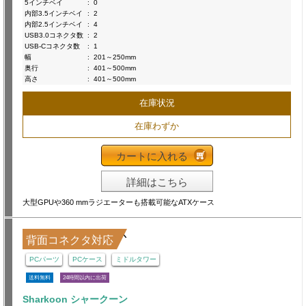
5インチベイ
:
0
内部3.5インチベイ
:
2
内部2.5インチベイ
:
4
USB3.0コネクタ数
:
2
USB-Cコネクタ数
:
1
幅
:
201～250mm
奥行
:
401～500mm
高さ
:
401～500mm
在庫状況
在庫わずか
カートに入れる
詳細はこちら
大型GPUや360 mmラジエーターも搭載可能なATXケース
背面コネクタ対応
PCパーツ
PCケース
ミドルタワー
送料無料
24時間以内に出荷
Sharkoon シャークーン