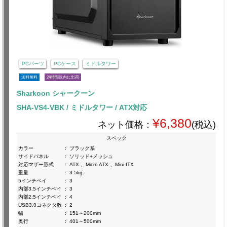
PCパーツ
PCケース
ミドルタワー
送料無料
24時間以内に出荷
Sharkoon シャークーン
SHA-VS4-VBK / ミドルタワー / ATX対応
¥6,380
ネット価格：
(税込)
スペック
カラー
:
ブラック系
サイドパネル
:
ソリッド+メッシュ
対応マザー形式
:
ATX 、Micro ATX 、Mini-ITX
重量
:
3.5kg
5インチベイ
:
3
内部3.5インチベイ
:
3
内部2.5インチベイ
:
4
USB3.0コネクタ数
:
2
幅
:
151～200mm
奥行
:
401～500mm