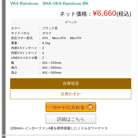
VK4 Rainbow SHA-VK4-Rainbow BK
¥6,660
ネット価格：
(税込)
スペック
カラー
:
ブラック系
サイドパネル
:
ガラス
対応マザー形式
:
ATX 、Micro ATX 、Mini-ITX
重量
:
6.1kg
内部3.5インチベイ
:
2
内部2.5インチベイ
:
4
USB3.0コネクタ数
:
2
幅
:
201～250mm
奥行
:
401～500mm
高さ
:
401～500mm
在庫状況
在庫わずか
カートに入れる
詳細はこちら
120mmレインボーファン4基を標準搭載したミドルタワーケース