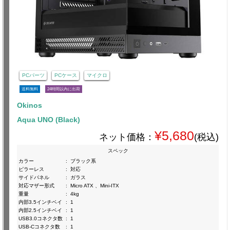
PCパーツ
PCケース
マイクロ
送料無料
24時間以内に出荷
Okinos
Aqua UNO (Black)
¥5,680
ネット価格：
(税込)
スペック
カラー
:
ブラック系
ピラーレス
:
対応
サイドパネル
:
ガラス
対応マザー形式
:
Micro ATX 、Mini-ITX
重量
:
4kg
内部3.5インチベイ
:
1
内部2.5インチベイ
:
1
USB3.0コネクタ数
:
1
USB-Cコネクタ数
:
1