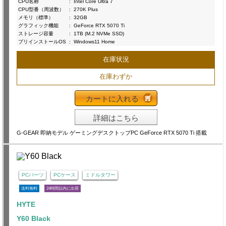
CPU名称
:
Intel Core Ultra 7
CPU型番（周波数）
:
270K Plus
メモリ（標準）
:
32GB
グラフィック機能
:
GeForce RTX 5070 Ti
ストレージ容量
:
1TB (M.2 NVMe SSD)
プリインストールOS
:
Windows11 Home
在庫状況
在庫わずか
カートに入れる
詳細はこちら
G-GEAR 即納モデル ゲーミングデスクトップPC GeForce RTX 5070 Ti 搭載
PCパーツ
PCケース
ミドルタワー
送料無料
24時間以内に出荷
HYTE
Y60 Black