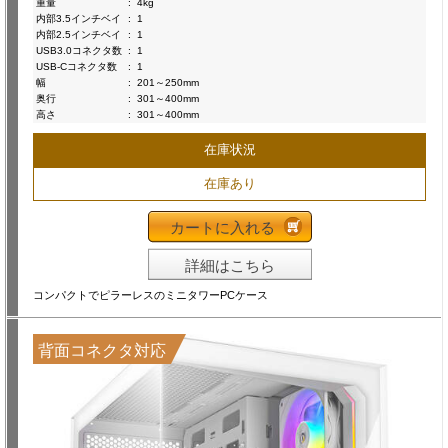
重量
:
4kg
内部3.5インチベイ
:
1
内部2.5インチベイ
:
1
USB3.0コネクタ数
:
1
USB-Cコネクタ数
:
1
幅
:
201～250mm
奥行
:
301～400mm
高さ
:
301～400mm
在庫状況
在庫あり
カートに入れる
詳細はこちら
コンパクトでピラーレスのミニタワーPCケース
背面コネクタ対応