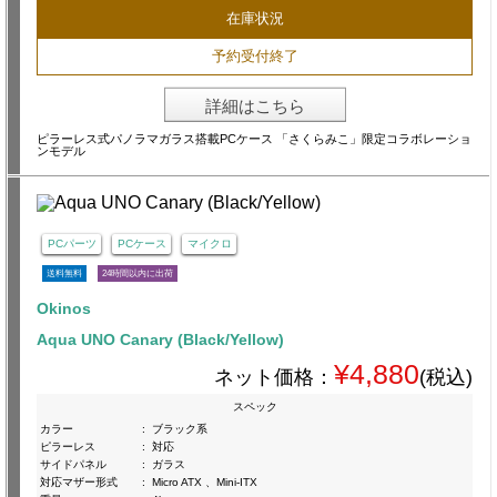
在庫状況
予約受付終了
詳細はこちら
ピラーレス式パノラマガラス搭載PCケース 「さくらみこ」限定コラボレーショ
ンモデル
PCパーツ
PCケース
マイクロ
送料無料
24時間以内に出荷
Okinos
Aqua UNO Canary (Black/Yellow)
¥4,880
ネット価格：
(税込)
スペック
カラー
:
ブラック系
ピラーレス
:
対応
サイドパネル
:
ガラス
対応マザー形式
:
Micro ATX 、Mini-ITX