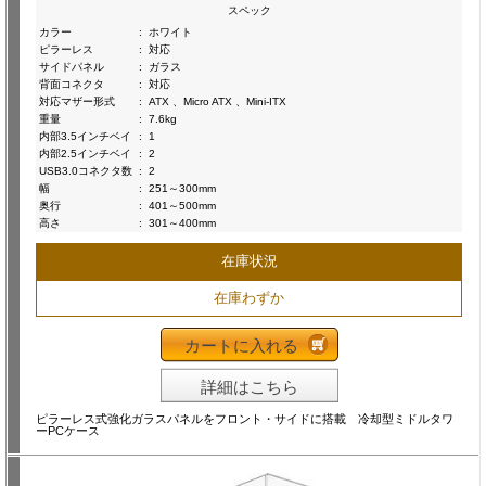
スペック
カラー
:
ホワイト
ピラーレス
:
対応
サイドパネル
:
ガラス
背面コネクタ
:
対応
対応マザー形式
:
ATX 、Micro ATX 、Mini-ITX
重量
:
7.6kg
内部3.5インチベイ
:
1
内部2.5インチベイ
:
2
USB3.0コネクタ数
:
2
幅
:
251～300mm
奥行
:
401～500mm
高さ
:
301～400mm
在庫状況
在庫わずか
カートに入れる
詳細はこちら
ピラーレス式強化ガラスパネルをフロント・サイドに搭載 冷却型ミドルタワ
ーPCケース