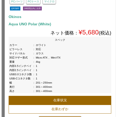
PCパーツ
PCケース
マイクロ
送料無料
24時間以内に出荷
Okinos
Aqua UNO Polar (White)
¥5,680
ネット価格：
(税込)
スペック
カラー
:
ホワイト
ピラーレス
:
対応
サイドパネル
:
ガラス
対応マザー形式
:
Micro ATX 、Mini-ITX
重量
:
4kg
内部3.5インチベイ
:
1
内部2.5インチベイ
:
1
USB3.0コネクタ数
:
1
USB-Cコネクタ数
:
1
幅
:
201～250mm
奥行
:
301～400mm
高さ
:
301～400mm
在庫状況
在庫わずか