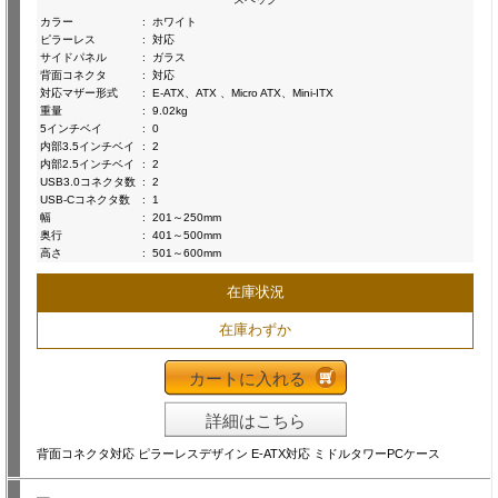
カラー
:
ホワイト
ピラーレス
:
対応
サイドパネル
:
ガラス
背面コネクタ
:
対応
対応マザー形式
:
E-ATX、ATX 、Micro ATX、Mini-ITX
重量
:
9.02kg
5インチベイ
:
0
内部3.5インチベイ
:
2
内部2.5インチベイ
:
2
USB3.0コネクタ数
:
2
USB-Cコネクタ数
:
1
幅
:
201～250mm
奥行
:
401～500mm
高さ
:
501～600mm
在庫状況
在庫わずか
カートに入れる
詳細はこちら
背面コネクタ対応 ピラーレスデザイン E-ATX対応 ミドルタワーPCケース