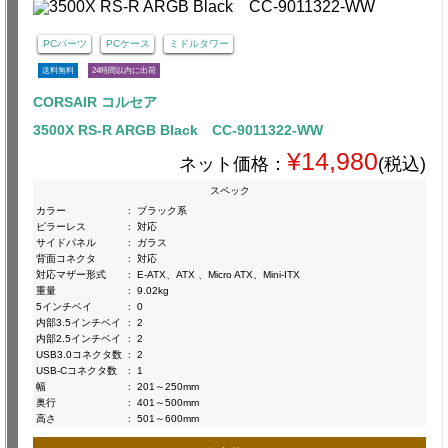
PCパーツ
PCケース
ミドルタワー
送料無料
24時間以内に出荷
CORSAIR コルセア
3500X RS-R ARGB Black CC-9011322-WW
¥14,980
ネット価格：
(税込)
スペック
カラー
:
ブラック系
ピラーレス
:
対応
サイドパネル
:
ガラス
背面コネクタ
:
対応
対応マザー形式
:
E-ATX、ATX 、Micro ATX、Mini-ITX
重量
:
9.02kg
5インチベイ
:
0
内部3.5インチベイ
:
2
内部2.5インチベイ
:
2
USB3.0コネクタ数
:
2
USB-Cコネクタ数
:
1
幅
:
201～250mm
奥行
:
401～500mm
高さ
:
501～600mm