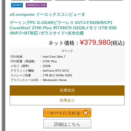
送料無料
24時間以内に出荷
eX.computer イーエックスコンピュータ
ゲーミングPC G-GEARピラーレス GV7J-F262B/R/CP1
CoreUltra7 270K Plus /RTX5070 /32GBメモリ /1TB SSD
/WiFi7+BT対応 /ガラスサイド+水冷仕様
¥379,980
ネット価格：
(税込)
スペック
CPU名称
:
Intel Core Ultra 7
CPU型番（周波数）
:
270K Plus
メモリ（標準）
:
32GB
グラフィック機能
:
GeForce RTX 5070
ストレージ容量
:
1TB (M.2 NVMe SSD)
プリインストールOS
:
Windows11 Home
在庫状況
在庫あり
カートに入れる
詳細はこちら