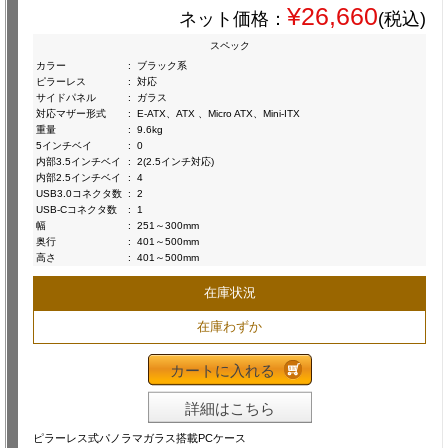
¥26,660
ネット価格：
(税込)
スペック
カラー
:
ブラック系
ピラーレス
:
対応
サイドパネル
:
ガラス
対応マザー形式
:
E-ATX、ATX 、Micro ATX、Mini-ITX
重量
:
9.6kg
5インチベイ
:
0
内部3.5インチベイ
:
2(2.5インチ対応)
内部2.5インチベイ
:
4
USB3.0コネクタ数
:
2
USB-Cコネクタ数
:
1
幅
:
251～300mm
奥行
:
401～500mm
高さ
:
401～500mm
在庫状況
在庫わずか
カートに入れる
詳細はこちら
ピラーレス式パノラマガラス搭載PCケース