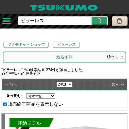
ツクモネットショップ
ピラーレス
ツクモネットショップ
ピラーレス
ひらく
+
絞込条件
“
ピラーレス
”での検索結果
274
件が該当しました。
274
件中
1 - 24
件を表示
<<
>>
前へ
次へ
並べ替え：
販売終了商品を表示しない
即納モデル