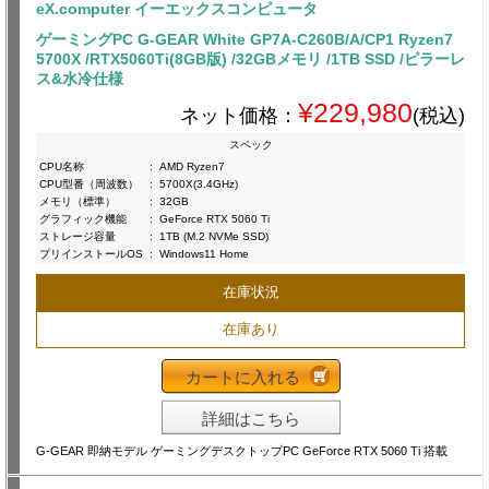
eX.computer イーエックスコンピュータ
ゲーミングPC G-GEAR White GP7A-C260B/A/CP1 Ryzen7
5700X /RTX5060Ti(8GB版) /32GBメモリ /1TB SSD /ピラーレ
ス&水冷仕様
¥229,980
ネット価格：
(税込)
スペック
CPU名称
:
AMD Ryzen7
CPU型番（周波数）
:
5700X(3.4GHz)
メモリ（標準）
:
32GB
グラフィック機能
:
GeForce RTX 5060 Ti
ストレージ容量
:
1TB (M.2 NVMe SSD)
プリインストールOS
:
Windows11 Home
在庫状況
在庫あり
カートに入れる
詳細はこちら
G-GEAR 即納モデル ゲーミングデスクトップPC GeForce RTX 5060 Ti 搭載