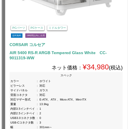
PCパーツ
PCケース
ミドルタワー
送料無料
24時間以内に出荷
CORSAIR コルセア
AIR 5400 RS-R ARGB Tempered Glass White CC-
9011319-WW
¥34,980
ネット価格：
(税込)
スペック
カラー
:
ホワイト
ピラーレス
:
対応
サイドパネル
:
ガラス
背面コネクタ
:
対応
対応マザー形式
:
E-ATX、ATX 、Micro ATX、Mini-ITX
重量
:
13.9kg
内部3.5インチベイ
:
1
内部2.5インチベイ
:
2
USB3.0コネクタ数
:
0
USB-Cコネクタ数
:
3
幅
:
301mm～