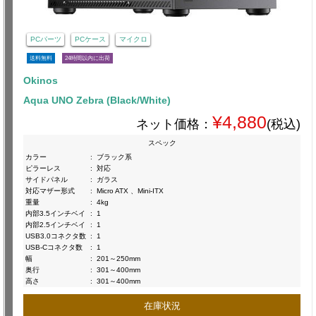
PCパーツ
PCケース
マイクロ
送料無料
24時間以内に出荷
Okinos
Aqua UNO Zebra (Black/White)
¥4,880
ネット価格：
(税込)
スペック
カラー
:
ブラック系
ピラーレス
:
対応
サイドパネル
:
ガラス
対応マザー形式
:
Micro ATX 、Mini-ITX
重量
:
4kg
内部3.5インチベイ
:
1
内部2.5インチベイ
:
1
USB3.0コネクタ数
:
1
USB-Cコネクタ数
:
1
幅
:
201～250mm
奥行
:
301～400mm
高さ
:
301～400mm
在庫状況