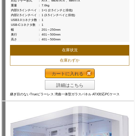
対応マザー形式
:
ATX 、Micro ATX 、Mini-ITX
重量
:
7.6kg
内部3.5インチベイ
:
1+1 (2.5インチと排他)
内部2.5インチベイ
:
1 (3.5インチベイと排他)
USB3.0コネクタ数
:
1
USB-Cコネクタ数
:
1
幅
:
201～250mm
奥行
:
401～500mm
高さ
:
401～500mm
在庫状況
在庫わずか
カートに入れる
詳細はこちら
継ぎ目のないTrueピラーレス 湾曲一体型ガラスパネル ATX対応PCケース