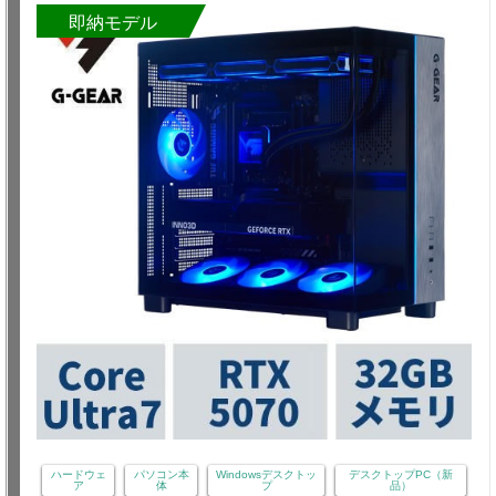
即納モデル
ハードウェ
パソコン本
Windowsデスクトッ
デスクトップPC（新
ア
体
プ
品）