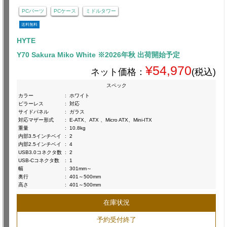
PCパーツ
PCケース
ミドルタワー
送料無料
HYTE
Y70 Sakura Miko White ※2026年秋 出荷開始予定
¥54,970
ネット価格：
(税込)
スペック
カラー
:
ホワイト
ピラーレス
:
対応
サイドパネル
:
ガラス
対応マザー形式
:
E-ATX、ATX 、Micro ATX、Mini-ITX
重量
:
10.8kg
内部3.5インチベイ
:
2
内部2.5インチベイ
:
4
USB3.0コネクタ数
:
2
USB-Cコネクタ数
:
1
幅
:
301mm～
奥行
:
401～500mm
高さ
:
401～500mm
在庫状況
予約受付終了