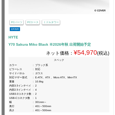
PCパーツ
PCケース
ミドルタワー
送料無料
HYTE
Y70 Sakura Miko Black ※2026年秋 出荷開始予定
¥54,970
ネット価格：
(税込)
スペック
カラー
:
ブラック系
ピラーレス
:
対応
サイドパネル
:
ガラス
対応マザー形式
:
E-ATX、ATX 、Micro ATX、Mini-ITX
重量
:
10.8kg
内部3.5インチベイ
:
2
内部2.5インチベイ
:
4
USB3.0コネクタ数
:
2
USB-Cコネクタ数
:
1
幅
:
301mm～
奥行
:
401～500mm
高さ
:
401～500mm