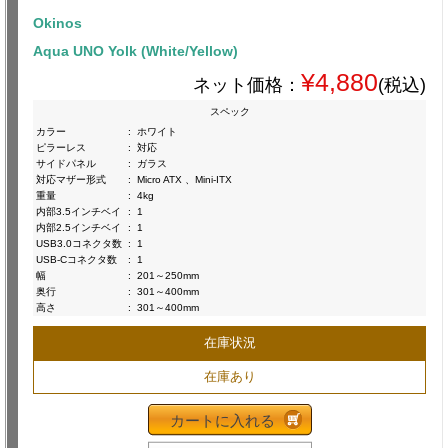
Okinos
Aqua UNO Yolk (White/Yellow)
¥4,880
ネット価格：
(税込)
スペック
カラー
:
ホワイト
ピラーレス
:
対応
サイドパネル
:
ガラス
対応マザー形式
:
Micro ATX 、Mini-ITX
重量
:
4kg
内部3.5インチベイ
:
1
内部2.5インチベイ
:
1
USB3.0コネクタ数
:
1
USB-Cコネクタ数
:
1
幅
:
201～250mm
奥行
:
301～400mm
高さ
:
301～400mm
在庫状況
在庫あり
カートに入れる