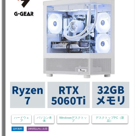
ハードウェ
パソコン本
Windowsデスクトッ
デスクトップPC（新
ア
体
プ
品）
送料無料
24時間以内に出荷