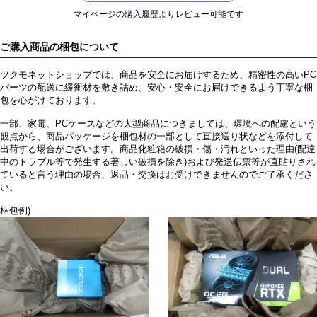
マイページの購入履歴よりレビュー可能です
ご購入商品の梱包について
ツクモネットショップでは、商品を安全にお届けするため、精密性の高いPC
パーツの配送に緩衝材を敷き詰め、安心・安全にお届けできるよう丁寧な梱
包を心がけております。
一部、家電、PCケースなどの大型商品につきましては、環境への配慮という
観点から、商品パッケージを梱包材の一部として直接送り状などを添付して
出荷する場合がございます。商品化粧箱の破損・傷・汚れといった理由(配達
中のトラブル等で発生する著しい破損を除き)および発送伝票等が直貼りされ
ていると言う理由の場合、返品・交換はお受けできませんのでご了承くださ
い。
梱包例)