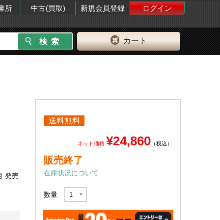
業所
中古(買取)
新規会員登録
ログイン
カート
送料無料
¥24,860
ネット価格
（税込）
販売終了
在庫状況について
月 発売
数量