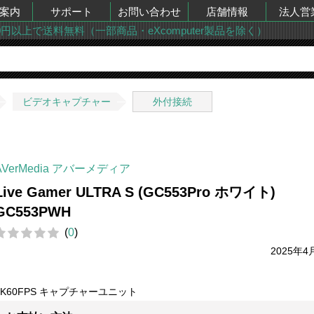
案内
サポート
お問い合わせ
店舗情報
法人営
00円以上で送料無料（一部商品・eXcomputer製品を除く）
ビデオキャプチャー
外付接続
AVerMedia アバーメディア
Live Gamer ULTRA S (GC553Pro ホワイト)
GC553PWH
(
0
)
2025年4
4K60FPS キャプチャーユニット