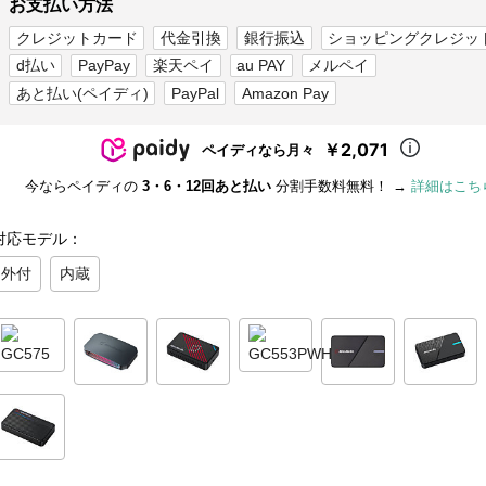
お支払い方法
クレジットカード
代金引換
銀行振込
ショッピングクレジッ
d払い
PayPay
楽天ペイ
au PAY
メルペイ
あと払い(ペイディ)
PayPal
Amazon Pay
￥2,071
ペイディなら月々
今ならペイディの
3・6・12回あと払い
分割手数料無料！ →
詳細はこち
対応モデル：
外付
内蔵