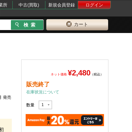
業所
中古(買取)
新規会員登録
ログイン
カート
¥2,480
ネット価格
（税込）
販売終了
在庫状況について
月 発売
数量
初