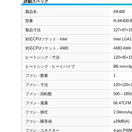
詳細スペック
製品名
AK400
型番
R-AK40
製品寸法
127×97×1
対応CPUソケット - Intel
Intel LGA1
対応CPUソケット - AMD
AMD AM4
ヒートシンク - 寸法
120×45×1
ヒートシンク - ヒートパイプ
Ø6 mm×4p
ファン - 数量
1
ファン - 寸法
120×120×
ファン - 回転数
500～185
ファン - 風量
66.47CFM
ファン - 静圧
2.04mmAq
ファン - 騒音値
≤29dB(A)
ファン - コネクター
4-pin PW