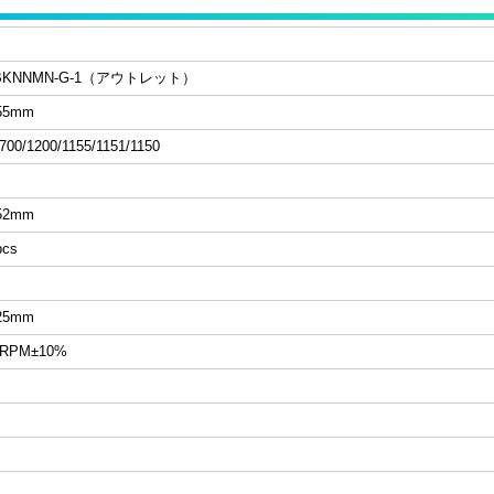
0-BKNNMN-G-1（アウトレット）
55mm
700/1200/1155/1151/1150
52mm
cs
25mm
0RPM±10%
M