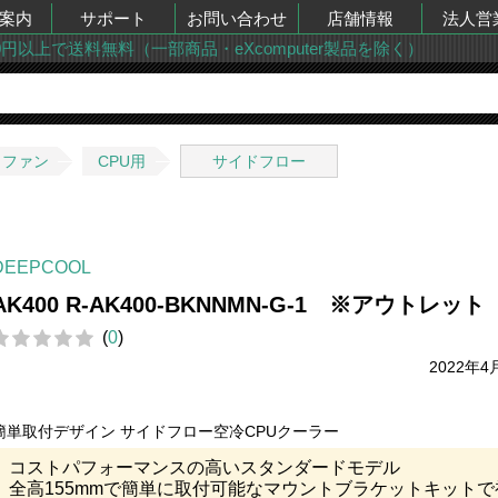
案内
サポート
お問い合わせ
店舗情報
法人営
00円以上で送料無料（一部商品・eXcomputer製品を除く）
・ファン
CPU用
サイドフロー
DEEPCOOL
AK400 R-AK400-BKNNMN-G-1 ※アウトレット
(
0
)
2022年4
簡単取付デザイン サイドフロー空冷CPUクーラー
コストパフォーマンスの高いスタンダードモデル
全高155mmで簡単に取付可能なマウントブラケットキットで