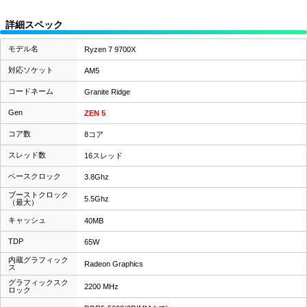
詳細スペック
モデル名
Ryzen 7 9700X
対応ソケット
AM5
コードネーム
Granite Ridge
Gen
ZEN 5
コア数
8コア
スレッド数
16スレッド
ベースクロック
3.8Ghz
ブーストクロック
5.5Ghz
（最大）
キャッシュ
40MB
TDP
65W
内蔵グラフィック
Radeon Graphics
ス
グラフィックスク
2200 MHz
ロック