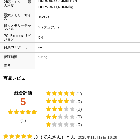
DDR5-5600(2DIMMまで)
対応メモリー（最
大速度）
DDR5-3600(4DIMM時)
最大メモリーサイ
192GB
ズ
最大メモリーチャ
2（デュアル）
ンネル
PCI Express リビ
5.0
ジョン
付属CPUクーラー
---
保証期間
3年間
備考
商品レビュー
総合評価
(
1
)
5
(0)
(0)
(0)
(
1
)
(0)
.3（てんさん）
さん
2025年11月18日 16:29