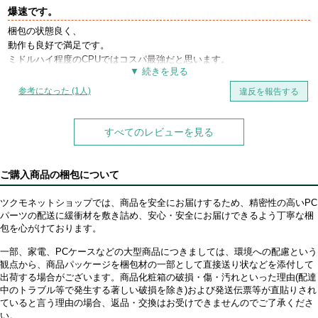
爆速です。
梱包の状態良く、
動作も良好で満足です。
ミドルハイ程度のCPUではコスパ最強だと思います。
参考になった (1人)
違反を報告する
すべてのレビューを見る
ご購入商品の梱包について
ツクモネットショップでは、商品を安全にお届けするため、精密性の高いPC
パーツの配送に緩衝材を敷き詰め、安心・安全にお届けできるよう丁寧な梱
包を心がけております。
一部、家電、PCケースなどの大型商品につきましては、環境への配慮という
観点から、商品パッケージを梱包材の一部として直接送り状などを添付して
出荷する場合がございます。商品化粧箱の破損・傷・汚れといった理由(配達
中のトラブル等で発生する著しい破損を除き)および発送伝票等が直貼りされ
ていると言う理由の場合、返品・交換はお受けできませんのでご了承くださ
い。