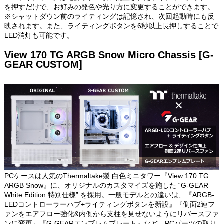
を押すだけで、お好みの発色や光り方に変更することができます。
※シャットダウン前のライティングは記憶され、次回起動時にも反
映されます。また、ライティングボタンを6秒以上長押しすることで
LED消灯も可能です。
View 170 TG ARGB Snow Micro Chassis [G-
GEAR CUSTOM]
PCケースは人気のThermaltake製 白色ミニタワー『View 170 TG
ARGB Snow』に、オリジナルのカスタマイズを施した “G-GEAR
White Edition 特別仕様” を採用。一般モデルとの違いは、『ARGB-
LEDコントローラーハブ+ライティングボタンを新設』『側面2連フ
ァンをエアフロー強化&内側から支柱を見せないようにリバースファ
ンに変更』『G-GEARエンブレムプレート』など、PCパーツの取り