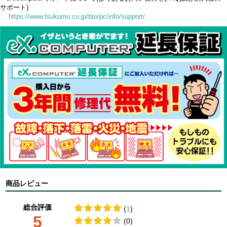
サポート)
https://www.tsukumo.co.jp/bto/pc/info/support/
商品レビュー
総合評価
(
1
)
5
(0)