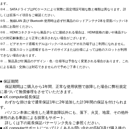
ます。
※4 … SATAドライブはPCケースにより実際に固定増設可能な数と種類は異なります。詳
しくは拡張ベイ項目をご確認ください。
※5 … 無線LAN 及び Bluetooth 使用時は必ず付属品のロッドアンテナ2本を背面バックパネ
ル部にお取付ください。
※6 … HDMIコネクターから液晶テレビに接続される場合は、HDMI規格の違いや液晶テレ
ビの対応解像度により正常に表示されない場合がございます。
※7 … ビデオカード搭載モデルはバックパネルのビデオ出力端子はご利用になれません。
※8 … 拡張スロットは搭載するカードのサイズまたは仕様によっては他のスロットが利用
できない場合があります。
※ … 製品及び付属品のデザイン・色・仕様等は予告なく変更される場合があります。これ
による返品・交換には対応できませんので予めご了承ください。
■ 保証期間
保証期間はご購入から1年間、正常な使用状態で故障した場合に弊社規定
に基づいて無償修理をさせていただきます。
■ eX.computer延長保証
わずかな掛け金で通常保証1年に2年追加した計3年間の保証を付けられま
す。
パソコン本体に発生した通常故障以外にも、落下、火災、地震、その他外
来性のある事故による損害もサポート。
詳しくは下の延長保証バナーリンク先をご参照ください。
■ eX.computerサポートについて(よくあるお問い合わせ(FAQ)及び購入後の