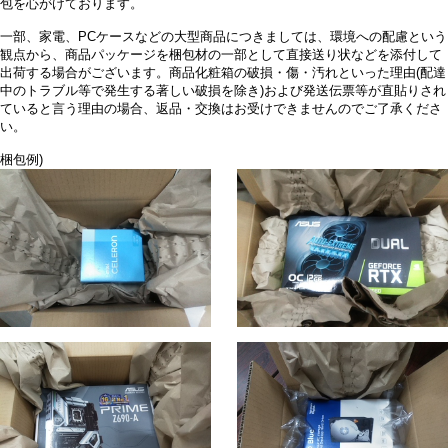
包を心がけております。
・マザーボードはB650チップセットでDDR5に対応しており、Wi-Fiも付
一部、家電、PCケースなどの大型商品につきましては、環境への配慮という
いています。
観点から、商品パッケージを梱包材の一部として直接送り状などを添付して
他のBTOでは、コストを抑えるためか、B550やDDR4を採用している製
出荷する場合がございます。商品化粧箱の破損・傷・汚れといった理由(配達
品もまだ多いため、この点は購入を決めた理由の一つでした。
中のトラブル等で発生する著しい破損を除き)および発送伝票等が直貼りされ
ていると言う理由の場合、返品・交換はお受けできませんのでご了承くださ
・外観もかなり気に入っています。白いピラーレスケースに二面ガラス
い。
という構成で、合計5つのLEDファンが付いています。
梱包例)
水冷クーラーやグラフィックボードも白で統一されています。7500Fで
あれば、性能面を考えると水冷は必須ではないけど（笑
配線もきれいにまとめられており、自作の場合にここまできれいにでき
る自信はないので、BTOを選んでよかったと感じています。
・重さや静音性を優先する人には、Steam Machineのほうが合っている
と思います。
一方、サイズ感をあまり気にせず、見た目と性能を重視すれば、この
BTOはかなりよい選択肢だと思います。
・位置付けとしては、あくまで入門のゲーミングPCです。フルHDを中
心に遊ぶのであれば十分です。
また、ゲームだけでなく、Web閲覧や一般的な作業にも問題なく使えて
います。