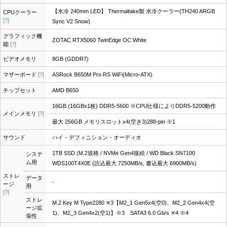
【水冷 240mm LED】 Thermaltake製 水冷クーラー(TH240 ARGB
CPUクーラー
[?]
Sync V2 Snow)
グラフィック機
ZOTAC RTX5060 TwinEdge OC White
能
[?]
ビデオメモリ
8GB (GDDR7)
マザーボード
[?]
ASRock B650M Pro RS WiFi(Micro-ATX)
チップセット
AMD B650
16GB (16GBx1枚) DDR5-5600 ※CPU仕様によりDDR5-5200動作
メインメモリ
[?]
最大 256GB メモリスロットx4(空き3)288-pin ※1
サウンド
ハイ・デフィニション・オーディオ
1TB SSD (M.2規格 / NVMe Gen4接続 / WD Black SN7100
システ
ム用
WDS100T4X0E (読込最大 7250MB/s, 書込最大 6900MB/s)
ストレ
データ
-
ージ
用
[?]
ストレ
M.2 Key M Type2280 ✕3【M2_1 Gen5x4(空0)、M2_2 Gen4x4(空
ージ拡
1)、M2_3 Gen4x2(空1)】※3 SATA3 6.0 Gb/s ✕4 ※4
張性