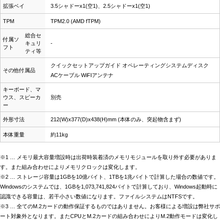
拡張ベイ
3.5シャドーx1(空1)、2.5シャドーx1(空1)
TPM
TPM2.0 (AMD fTPM)
総合セ
付属ソ
キュリ
-
フト
ティ等
クイックセットアップガイド オペレーティングシステムディスク
その他付属品
ACケーブル WiFIアンテナ
キーボード、マ
ウス、スピーカ
別売
ー
外形寸法
212(W)x377(D)x438(H)mm (本体のみ、突起物含まず)
本体重量
約11kg
※1 … メモリ最大容量増設時は出荷時装着済のメモリモジュールを取り外す必要がありま
す。また組み合わせによりメモリクロックは変化します。
※2 … ストレージ容量は1GBを10億バイト、1TBを1兆バイトで計算した場合の数値です。
Windowsのシステムでは、1GBを1,073,741,824バイトで計算しており、Windows起動時に
認識できる容量は、若干小さい数値になります。ファイルシステムはNTFSです。
※3 … 全てのM.2カードの動作保証するものではありません。お客様による増設は弊社サポ
ート対象外となります。またCPUとM.2カードの組み合わせによりM.2動作モードは変化し