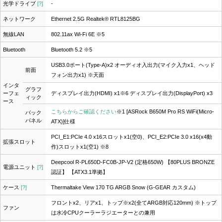
光学ドライブ
[?]
-
ネットワーク
Ethernet 2.5G Realtek® RTL8125BG
無線LAN
802.11ax Wi-Fi 6E ※5
Bluetooth
Bluetooth 5.2 ※5
USB3.0ポート(Type-A)x2 オーディオ入出力(マイク入力x1、ヘッド
前面
フォン出力x1) ※天面
インタ
グラフ
ーフェ
ディスプレイ出力(HDMI) x1※6 ディスプレイ出力(DisplayPort) x3
ィック
ース
こちらからご確認ください
※1
[ASRock B650M Pro RS WiFi(Micro-
バック
パネル
ATX)]仕様
PCI_E1:PCIe 4.0 x16スロットx1(空0)、PCI_E2:PCIe 3.0 x16(x4動
拡張スロット
作)スロットx1(空1) ※8
Deepcool R-PL650D-FC0B-JP-V2 (定格650W) 【80PLUS BRONZE
電源ユニット
[?]
認証】 【ATX3.1準拠】
ケース
[?]
Thermaltake View 170 TG ARGB Snow (G-GEAR カスタム)
フロントx2、リアx1、トップ※x2(全てARGB対応120mm) ※トップ
ファン
は水冷CPUクーラーラジエーターとの兼用