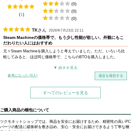
(0)
(0)
(
1
)
(0)
TK
さん
2026年7月23日 22:11
Steam Machineの価格帯で、もう少し性能が欲しい、外観にもこ
だわりたい人にはおすすめ
元々Steam Machineを購入しようと考えていました。ただ、いろいろ比
較してみると、ほぼ同じ価格帯で、こちらのBTOを購入しました。
・CPU：AMD 7500F GPU：RTX 5060
Steam Machineに近いスペック（もっと上？）だと思います。フルHDで
参考になった (0人)
違反を報告する
「黒神話悟空」をプレイするには特に問題なく動いています。
・メモリは16GBの1枚構成で（Steam Machineと同じ）、必要であれば
すべてのレビューを見る
将来的にもう1枚追加して、デュアルチャネルにできるのもよいと思いま
す。
ご購入商品の梱包について
・SSDは1TBでした。
Steam Machineは500GBでは少し足りず、2TBでは価格が上がりすぎる
ツクモネットショップでは、商品を安全にお届けするため、精密性の高いPC
と感じていたので、個人的には1TBがちょうどよい容量でした。
パーツの配送に緩衝材を敷き詰め、安心・安全にお届けできるよう丁寧な梱