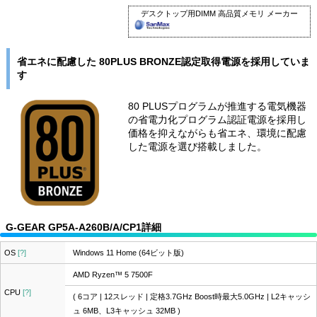
デスクトップ用DIMM 高品質メモリ メーカー
省エネに配慮した 80PLUS BRONZE認定取得電源を採用していま
す
80 PLUSプログラムが推進する電気機器
の省電力化プログラム認証電源を採用し
価格を抑えながらも省エネ、環境に配慮
した電源を選び搭載しました。
G-GEAR GP5A-A260B/A/CP1詳細
OS
[?]
Windows 11 Home (64ビット版)
AMD Ryzen™ 5 7500F
CPU
[?]
( 6コア | 12スレッド | 定格3.7GHz Boost時最大5.0GHz | L2キャッシ
ュ 6MB、L3キャッシュ 32MB )