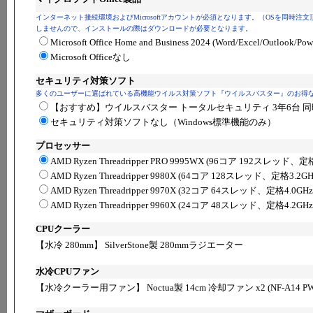
インターネット接続環境およびMicrosoftアカウントが必須となります。（OSを同時
しませんので、インストールの際はダウンロードが必要となります。
Microsoft Office Home and Business 2024 (Word/Excel/Ou
Microsoft Officeなし
セキュリティ対策ソフト
多くのユーザーに選ばれている高機能ウイルス対策ソフト『ウイルスバスター』のお得
【おすすめ】ウイルスバスター トータルセキュリティ 3年6台 同
セキュリティ対策ソフトなし（Windows標準機能のみ）
プロセッサー
AMD Ryzen Threadripper PRO 9995WX (96コア 192スレッド、定格
AMD Ryzen Threadripper 9980X (64コア 128スレッド、定格3.2GH
AMD Ryzen Threadripper 9970X (32コア 64スレッド、定格4.0GHz
AMD Ryzen Threadripper 9960X (24コア 48スレッド、定格4.2GHz
CPUクーラー
【水冷 280mm】 SilverStone製 280mmラジエーター
水冷CPUファン
【水冷クーラー用ファン】 Noctua製 14cm 冷却ファン x2 (NF-A14 P