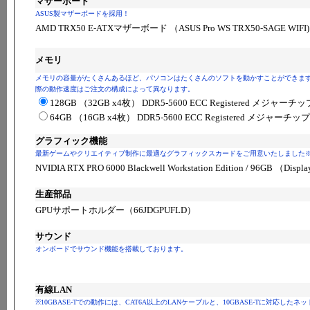
マザーボード
ASUS製マザーボードを採用！
AMD TRX50 E-ATXマザーボード （ASUS Pro WS TRX50-SAGE WIFI)
メモリ
メモリの容量がたくさんあるほど、パソコンはたくさんのソフトを動かすことができま
際の動作速度はご注文の構成によって異なります。
128GB （32GB x4枚） DDR5-5600 ECC Registered メジャー
64GB （16GB x4枚） DDR5-5600 ECC Registered メジャーチ
グラフィック機能
最新ゲームやクリエイティブ制作に最適なグラフィックスカードをご用意いたしました※PC
NVIDIA RTX PRO 6000 Blackwell Workstation Edition / 96GB （Display
生産部品
GPUサポートホルダー（66JDGPUFLD）
サウンド
オンボードでサウンド機能を搭載しております。
有線LAN
※10GBASE-Tでの動作には、CAT6A以上のLANケーブルと、10GBASE-Tに対応