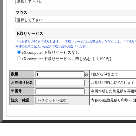
マウス
下取りサービス
「今お持ちのPCを下取りします」 下取りサービスにお申込みいただくには、「下取り
同梱の伝票に記入いただき下取り品をお送りください。
eX.computer 下取りサービスなし
eX.computer 下取りサービスに申し込む
【-1,100円】
数量
1台から24台まで
台
お見積り宛名
お見積り書に印字されます
〒番号
今回作成した御見積を再度
注文・確認
内容の確認(見積り印刷)・