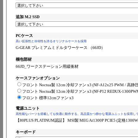
追加 M.2 SSD
PCケース
高い拡張性と冷却性を誇るオリジナルケースを採用
G-GEAR プレミアムミドルタワーケース （66JD）
梱包部材
66JD_ワークステーション用緩衝材
ケースファンオプション
フロント Noctua製 12cm 冷却ファン x3 (NF-A12x25 PWM / 高静圧
フロント Noctua製 12cm 冷却ファン x3 (NF-P12 REDUX-1300PWM
フロント 標準12cmファン x3
電源ユニット
高性能なパーツを搭載しても快適に動作する、高品質かつ静かな電源ユニットを採用し
【80PLUS PLATINUM認証】 MSI製 MEG Ai1300P PCIE5 (定格1300
キーボード