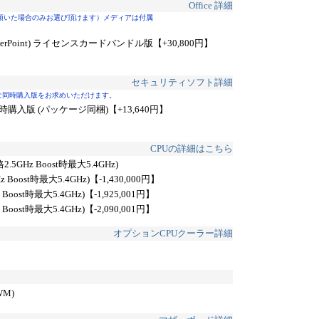
Office 詳細
注文頂いた場合のみお選び頂けます）メディアは付属
tlook/PowerPoint) ライセンスカードバンドル版
【+30,800円】
セキュリティソフト詳細
な同時購入版をお求めいただけます。
時購入版 (パッケージ同梱)
【+13,640円】
CPUの詳細はこちら
2.5GHz Boost時最大5.4GHz)
z Boost時最大5.4GHz)
【-1,430,000円】
 Boost時最大5.4GHz)
【-1,925,001円】
 Boost時最大5.4GHz)
【-2,090,001円】
オプションCPUクーラー詳細
WM)