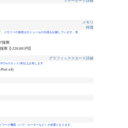
マザーボード詳細
メモリ
特徴
す。メモリーの速度はモジュールの仕様を記載しています。実
チップ採用
ップ採用
【-220,001円】
グラフィックスカード詳細
I-eスロット2本以上占有します
Port x4)
したネットワーク機器（ハブ・ルーターなど）が必要となります。