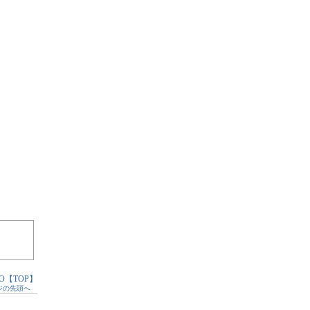
O【TOP】
ジの先頭へ