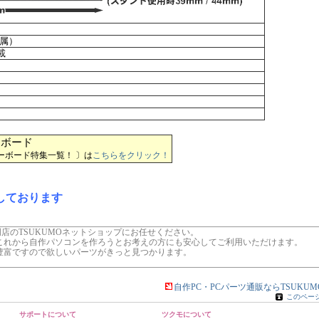
付属）
載
ーボード
ーボード特集一覧！ 〕は
こちらをクリック！
しております
店のTSUKUMOネットショップにお任せください。
これから自作パソコンを作ろうとお考えの方にも安心してご利用いただけます。
豊富ですので欲しいパーツがきっと見つかります。
。
自作PC・PCパーツ通販ならTSUKUM
このペー
サポートについて
ツクモについて