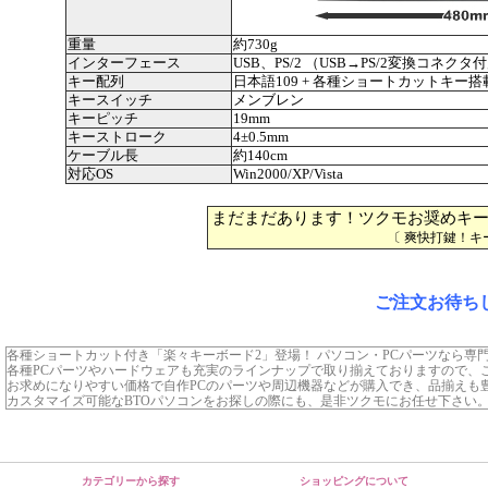
重量
約730g
インターフェース
USB、PS/2 （USB→PS/2変換コネクタ
キー配列
日本語109 + 各種ショートカットキー搭
キースイッチ
メンブレン
キーピッチ
19mm
キーストローク
4±0.5mm
ケーブル長
約140cm
対応OS
Win2000/XP/Vista
まだまだあります！ツクモお奨めキ
〔 爽快打鍵！キ
ご注文お待ち
各種ショートカット付き「楽々キーボード2」登場！ パソコン・PCパーツなら専門
各種PCパーツやハードウェアも充実のラインナップで取り揃えておりますので、
お求めになりやすい価格で自作PCのパーツや周辺機器などが購入でき、品揃えも
カスタマイズ可能なBTOパソコンをお探しの際にも、是非ツクモにお任せ下さい
カテゴリーから探す
ショッピングについて