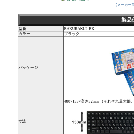
【メーカー
製品
型番
RAKURAKU2-BK
カラー
ブラック
パッケージ
480×133×高さ32mm （それぞれ最大部
寸法