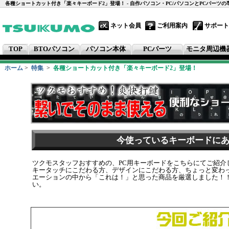
各種ショートカット付き「楽々キーボード2」登場！ - 自作パソコン・PC/パソコンとPCパーツ
ネット会員
ご利用案内
サポート
TOP
BTOパソコン
パソコン本体
PCパーツ
モニタ周辺機
ホーム
>
特集
>
各種ショートカット付き「楽々キーボード2」登場！
今使っているキーボードに
ツクモスタッフおすすめの、PC用キーボードをこちらにてご紹介
キータッチにこだわる方、デザインにこだわる方、ちょっと変わ
エーションの中から「これは！」と思った商品を厳選しました！！
い。