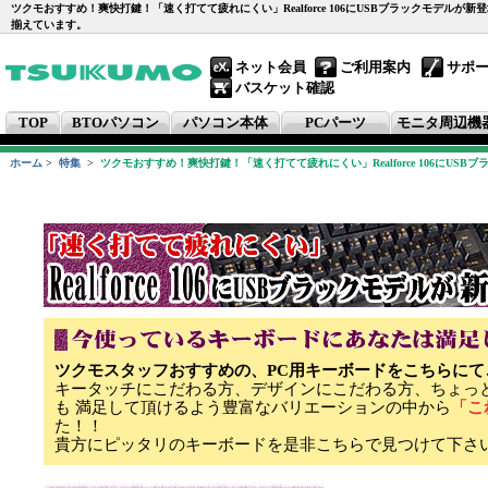
ツクモおすすめ！爽快打鍵！「速く打てて疲れにくい」Realforce 106にUSBブラックモデルが
揃えています。
ネット会員
ご利用案内
サポ
バスケット確認
TOP
BTOパソコン
パソコン本体
PCパーツ
モニタ周辺機
ホーム
>
特集
>
ツクモおすすめ！爽快打鍵！「速く打てて疲れにくい」Realforce 106にUSB
ツクモスタッフおすすめの、PC用キーボードをこちらにて
キータッチにこだわる方、デザインにこだわる方、ちょっ
も 満足して頂けるよう豊富なバリエーションの中から
「こ
た！！
貴方にピッタリのキーボードを是非こちらで見つけて下さ