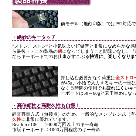
前モデル（無刻印版）ではPS2対応
・絶妙のキータッチ
”ストン、ストン”と小気味よい打鍵音と非常になめらかな感
ら最後・・この製品の
虜
になってしまうこと間違いなし。「Real
ならキーボードでのお仕事がすこぶる
快適に、楽しくなりま
押し込む必要がなく荷重は
全ストロ
が45g、小指で入力するキーの一部
なく長時間の使用でも
疲れにくい
キ
ーボードは50～60gと若干重めにな
・高信頼性と高耐久性も自慢！
静電容量方式（無接点）のため、一般的なメンブレン式（有
久性
に非常に優れています。
Realforce106 -->3000万回以上のキー寿命
市販キーボード-->1000万回程度のキー寿命