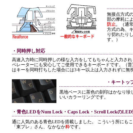
無接点方式
部の摩耗に
防止
。（通
方式の為、
り切れたり
す。）
・同時押し対応
高速入力時に同時押しの様な入力をしてもちゃんと入力され
ペレーターにも安心してご使用できるキーボードです。（普
はキーを同時打ちした場合には3キー以上は入力されずに無
・キートッ
黒地ベースに茶色の刻印はかなり珍
いいカラーリングです。
・青色LEDをNum Lock・Caps Lock・Scroll LockのL
通に人気のある青色LEDを搭載しました。 こういう所にも
「東プレ」さん、なかなか
粋
です。