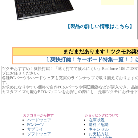
【製品の詳しい情報はこちら】
まだまだあります！ツクモお奨
〔 爽快打鍵！キーボード特集一覧！ 〕
ツクモおすすめ！爽快打鍵！「速く打てて疲れにくい」Realforce 106に
プにお任せください。
各種PCパーツやハードウェアも充実のラインナップで取り揃えております
す。
お求めになりやすい価格で自作PCのパーツや周辺機器などが購入でき、品
カスタマイズ可能なBTOパソコンをお探しの際にも、是非ツクモにお任せ
カテゴリーから探す
ショッピングについて
ハードウェア
在庫状況
PCパーツ
送料／配送
サプライ
キャンセル
ソフトウェア
お支払方法