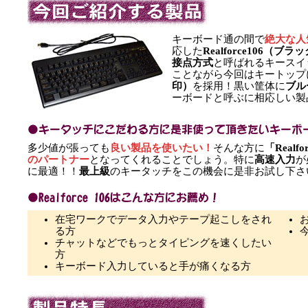
キーボード通の間で
絶大な人
応した
Realforce106（ブ
接点方式
と呼ばれるキースイ
ことながら今回はキートップ
印）
を採用！黒い筐体に
ブル
ーボードと呼ぶに相応しい製
多少値が張っても
良い製品を使いたい！
そんな方に
「Realfo
のパートナー
となってくれることでしょう。特に
高速入力
が
に最適！！
最上級
のキータッチをこの機会に是非お試し下さ
在宅ワークでデータ入力やテープ起こしをされ
る方
チャットなどでもっとタイピングを速くしたい
方
キーボード入力していると手が痛くなる方