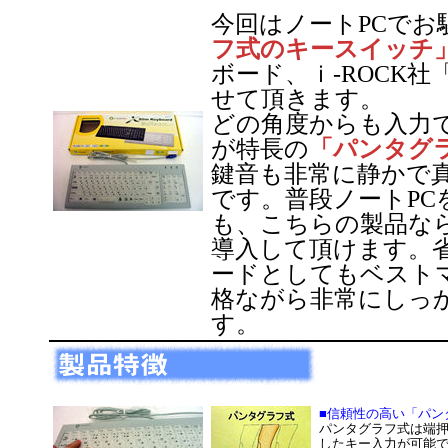
今回はノートPCでお
フ式のキースイッチ
ボード、ｉ-ROCK社「
せて頂きます。
どの角度からも入力
が特長の
「パンタグ
鍵音も非常に静かで
です。普段ノートPC
も、こちらの製品な
導入して頂けます。省
ードとしてもベスト
格ながら非常にしっ
す。
■信頼性の高い「パン
パンタグラフ式は端
したキー入力が可能