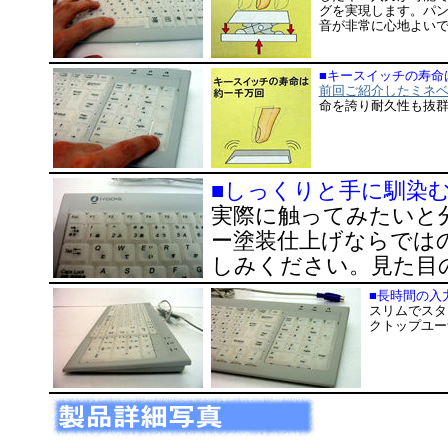
グを実現します。パ
音が非常に心地よい
■キースイッチの寿命
前回ご紹介したミネ
命を誇り耐久性も抜
■しっくりと手に馴染
実際に触ってみたいと
ー塗装仕上げならでは
しみください。見た目
■長時間の入
スリムでスタ
クトップユー