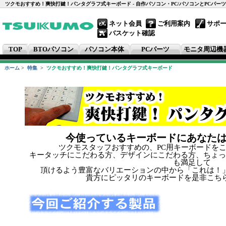
ツクモおすすめ！爽快打鍵！パンタグラフ式キーボード - 自作パソコン・PC/パソコンとPCパー
ネット会員
ご利用案内
サポ
バスケット確認
TOP
BTOパソコン
パソコン本体
PCパーツ
モニタ周辺機
ホーム
>
特集
>
ツクモおすすめ！爽快打鍵！パンタグラフ式キーボード
今使っているキーボードにあなた
ツクモスタッフおすすめの、PC用キーボードを
キータッチにこだわる方、デザインにこだわる方、ちょっ
も満足して
頂けるよう豊富なバリエーションの中から「これは！
貴方にピッタリのキーボードを是非こち